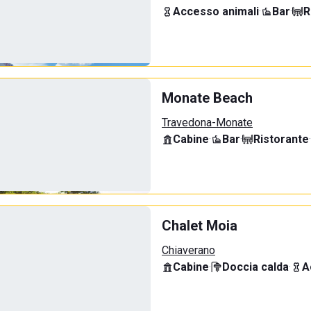
Accesso animali
·
Bar
·
R
Monate Beach
Travedona-Monate
Cabine
·
Bar
·
Ristorante
·
Chalet Moia
Chiaverano
Cabine
·
Doccia calda
·
A