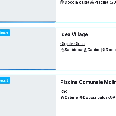
Doccia calda
·
Piscina
·
B
Idea Village
Olgiate Olona
Sabbiosa
·
Cabine
·
Docci
Piscina Comunale Molin
Rho
Cabine
·
Doccia calda
·
P