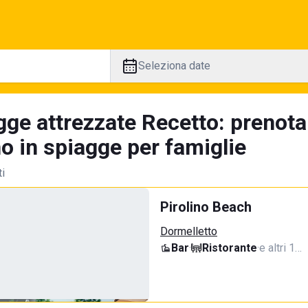
Seleziona date
gge attrezzate Recetto: prenota
no in spiagge per famiglie
ti
Pirolino Beach
Dormelletto
Bar
·
Ristorante
·
e altri 1…