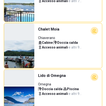
Accesso animali
·
e altri 7…
Chalet Moia
Chiaverano
Cabine
·
Doccia calda
·
Accesso animali
·
e altri 9…
Lido di Omegna
Omegna
Doccia calda
·
Piscina
·
Accesso animali
·
e altri 9…