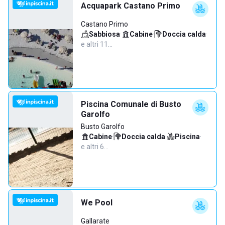
Acquapark Castano Primo
Castano Primo
Sabbiosa
·
Cabine
·
Doccia calda
·
e altri 11…
Piscina Comunale di Busto
Garolfo
Busto Garolfo
Cabine
·
Doccia calda
·
Piscina
·
e altri 6…
We Pool
Gallarate