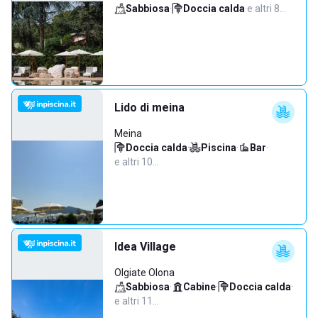
Sabbiosa
·
Doccia calda
·
e altri 8…
Lido di meina
Meina
Doccia calda
·
Piscina
·
Bar
·
e altri 10…
Idea Village
Olgiate Olona
Sabbiosa
·
Cabine
·
Doccia calda
·
e altri 11…