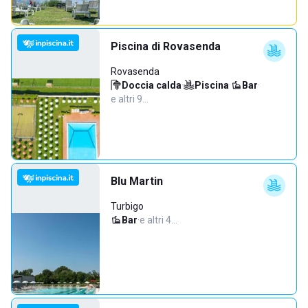
Piscina di Rovasenda
Rovasenda
Doccia calda
·
Piscina
·
Bar
·
e altri 9…
Blu Martin
Turbigo
Bar
·
e altri 4…