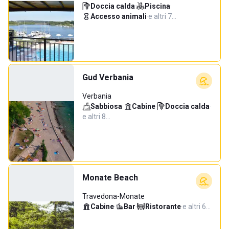
Doccia calda
·
Piscina
·
Accesso animali
·
e altri 7…
Gud Verbania
Verbania
Sabbiosa
·
Cabine
·
Doccia calda
·
e altri 8…
Monate Beach
Travedona-Monate
Cabine
·
Bar
·
Ristorante
·
e altri 6…