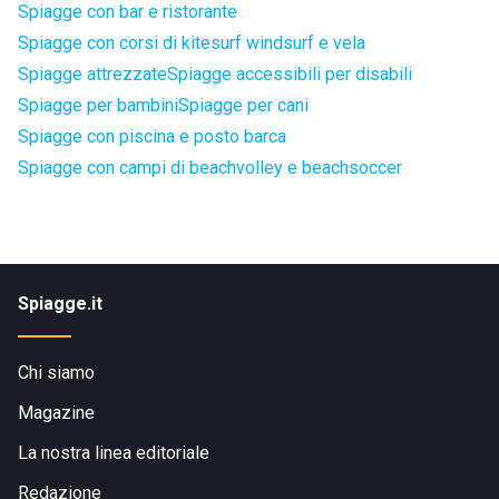
Spiagge con bar e ristorante
Spiagge con corsi di kitesurf windsurf e vela
Spiagge attrezzate
Spiagge accessibili per disabili
Spiagge per bambini
Spiagge per cani
Spiagge con piscina e posto barca
Spiagge con campi di beachvolley e beachsoccer
Spiagge.it
Chi siamo
Magazine
La nostra linea editoriale
Redazione