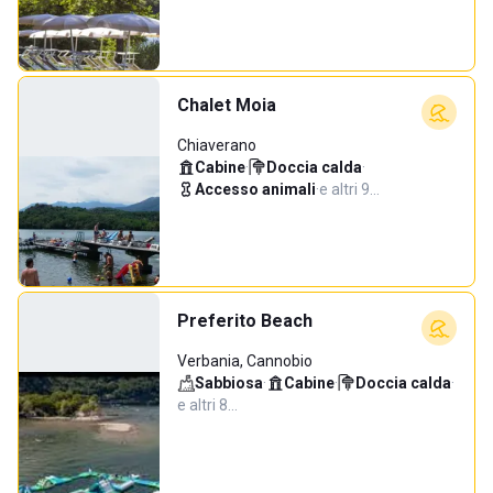
Chalet Moia
Chiaverano
Cabine
·
Doccia calda
·
Accesso animali
·
e altri 9…
Preferito Beach
Verbania, Cannobio
Sabbiosa
·
Cabine
·
Doccia calda
·
e altri 8…