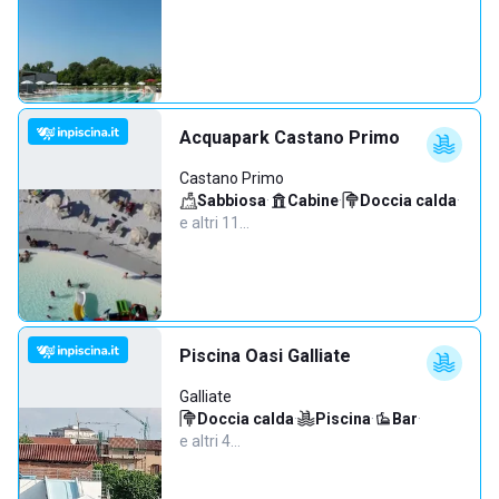
Acquapark Castano Primo
Castano Primo
Sabbiosa
·
Cabine
·
Doccia calda
·
e altri 11…
Piscina Oasi Galliate
Galliate
Doccia calda
·
Piscina
·
Bar
·
e altri 4…