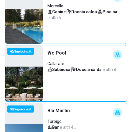
Mercallo
Cabine
·
Doccia calda
·
Piscina
·
e altri 5…
We Pool
Gallarate
Sabbiosa
·
Doccia calda
·
e altri 8…
Blu Martin
Turbigo
Bar
·
e altri 4…