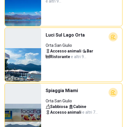
e altri 9…
Luci Sul Lago Orta
Orta San Giulio
Accesso animali
·
Bar
·
Ristorante
·
e altri 9…
Spiaggia Miami
Orta San Giulio
Sabbiosa
·
Cabine
·
Accesso animali
·
e altri 7…