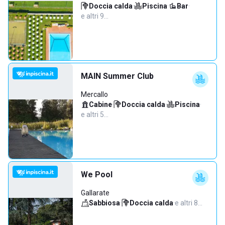
Doccia calda
·
Piscina
·
Bar
·
e altri 9…
MAIN Summer Club
Mercallo
Cabine
·
Doccia calda
·
Piscina
·
e altri 5…
We Pool
Gallarate
Sabbiosa
·
Doccia calda
·
e altri 8…