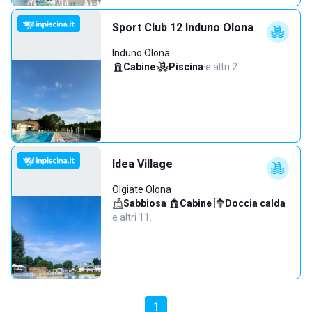
Sport Club 12 Induno Olona
Induno Olona
Cabine
·
Piscina
·
e altri 2…
Idea Village
Olgiate Olona
Sabbiosa
·
Cabine
·
Doccia calda
·
e altri 11…
1