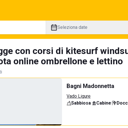
Seleziona date
ge con corsi di kitesurf windsu
ta online ombrellone e lettino
ti
Bagni Madonnetta
Vado Ligure
Sabbiosa
·
Cabine
·
Docci