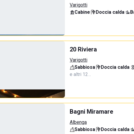
Varigotti
Cabine
·
Doccia calda
·
B
20 Riviera
Varigotti
Sabbiosa
·
Doccia calda
·
e altri 12…
Bagni Miramare
Albenga
Sabbiosa
·
Doccia calda
·