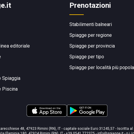
e.it
Prenotazioni
Stabilimenti balneari
Spiagge per regione
linea editoriale
Spiagge per provincia
e
Spiagge per tipo
Spiagge per località più popola
e Spiaggia
e Piscina
arecchiese 48, 47923 Rimini (RN), IT - capitale sociale Euro 31245,57 - Iscritta al
Via Flaminia 180, 47924 Rimini (RN), IT
-
+39 0541 772375
-
info@spiagge.it
- p.i