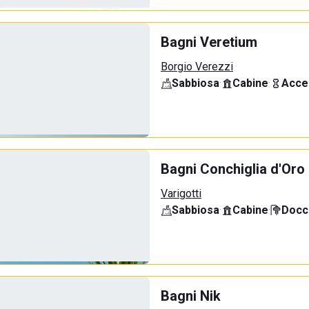
Bagni Veretium
Borgio Verezzi
Sabbiosa
·
Cabine
·
Acce
Bagni Conchiglia d'Oro
Varigotti
Sabbiosa
·
Cabine
·
Docci
Bagni Nik