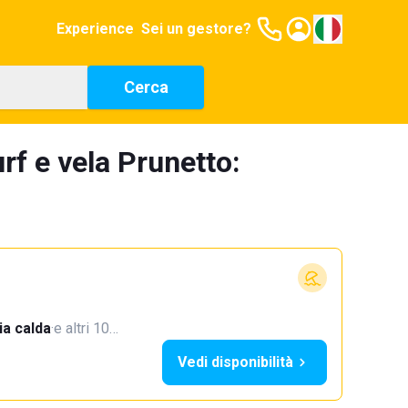
Experience
Sei un gestore?
Cerca
rf e vela Prunetto:
a calda
·
e altri 10…
Vedi disponibilità