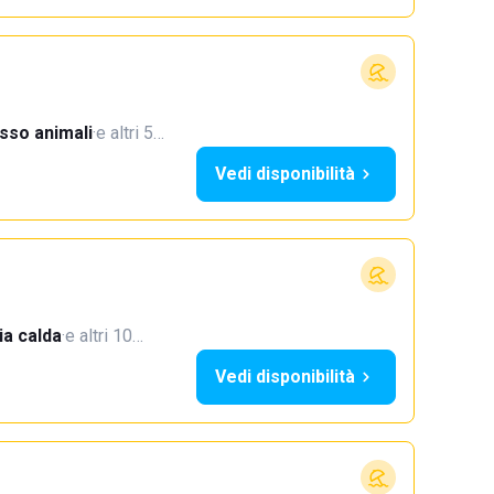
sso animali
·
e altri 5…
Vedi disponibilità
a calda
·
e altri 10…
Vedi disponibilità