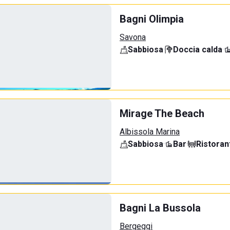
Bagni Olimpia
Savona
Sabbiosa
·
Doccia calda
·
Mirage The Beach
Albissola Marina
Sabbiosa
·
Bar
·
Ristoran
Bagni La Bussola
Bergeggi