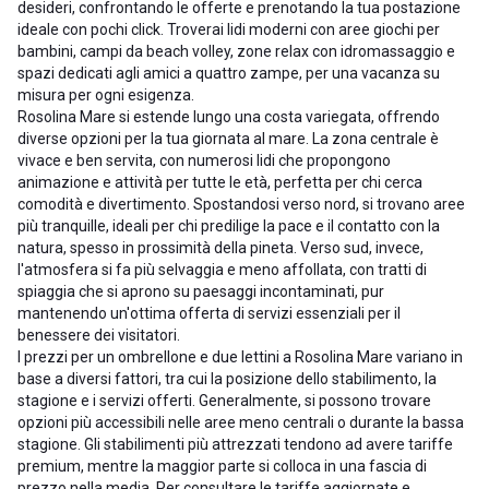
desideri, confrontando le offerte e prenotando la tua postazione
ideale con pochi click. Troverai lidi moderni con aree giochi per
bambini, campi da beach volley, zone relax con idromassaggio e
spazi dedicati agli amici a quattro zampe, per una vacanza su
misura per ogni esigenza.
Rosolina Mare si estende lungo una costa variegata, offrendo
diverse opzioni per la tua giornata al mare. La zona centrale è
vivace e ben servita, con numerosi lidi che propongono
animazione e attività per tutte le età, perfetta per chi cerca
comodità e divertimento. Spostandosi verso nord, si trovano aree
più tranquille, ideali per chi predilige la pace e il contatto con la
natura, spesso in prossimità della pineta. Verso sud, invece,
l'atmosfera si fa più selvaggia e meno affollata, con tratti di
spiaggia che si aprono su paesaggi incontaminati, pur
mantenendo un'ottima offerta di servizi essenziali per il
benessere dei visitatori.
I prezzi per un ombrellone e due lettini a Rosolina Mare variano in
base a diversi fattori, tra cui la posizione dello stabilimento, la
stagione e i servizi offerti. Generalmente, si possono trovare
opzioni più accessibili nelle aree meno centrali o durante la bassa
stagione. Gli stabilimenti più attrezzati tendono ad avere tariffe
premium, mentre la maggior parte si colloca in una fascia di
prezzo nella media. Per consultare le tariffe aggiornate e