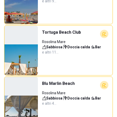
e altri 9…
Tortuga Beach Club
Rosolina Mare
Sabbiosa
·
Doccia calda
·
Bar
·
e altri 11…
Blu Marlin Beach
Rosolina Mare
Sabbiosa
·
Doccia calda
·
Bar
·
e altri 4…