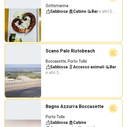
Sottomarina
Sabbiosa
·
Cabine
·
Bar
·
e altri 5…
Scano Palo Ristobeach
Boccasette, Porto Tolle
Sabbiosa
·
Accesso animali
·
Bar
·
e altri 5…
Bagno Azzurra Boccasette
Porto Tolle
Sabbiosa
·
Cabine
·