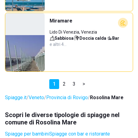
Miramare
Lido Di Venezia, Venezia
Sabbiosa
·
Doccia calda
·
Bar
·
e altri 4…
1
2
3
>
Spiagge.it
Veneto
Provincia di Rovigo
Rosolina Mare
Scopri le diverse tipologie di spiagge nel
comune di Rosolina Mare
Spiagge per bambini
Spiagge con bar e ristorante