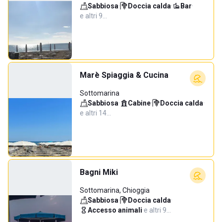
Sabbiosa
·
Doccia calda
·
Bar
·
e altri 9…
Marè Spiaggia & Cucina
Sottomarina
Sabbiosa
·
Cabine
·
Doccia calda
·
e altri 14…
Bagni Miki
Sottomarina, Chioggia
Sabbiosa
·
Doccia calda
·
Accesso animali
·
e altri 9…