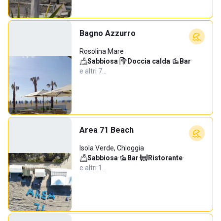
Bagno Azzurro
Rosolina Mare
Sabbiosa
·
Doccia calda
·
Bar
·
e altri 7…
Area 71 Beach
Isola Verde, Chioggia
Sabbiosa
·
Bar
·
Ristorante
·
e altri 1…