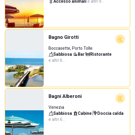
Accesso animali
·
e altri 9…
Bagno Girotti
Boccasette, Porto Tolle
Sabbiosa
·
Bar
·
Ristorante
·
e altri 6…
Bagni Alberoni
Venezia
Sabbiosa
·
Cabine
·
Doccia calda
·
e altri 6…