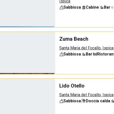
Ispica
Sabbiosa
·
Cabine
·
Bar
·
e
Zuma Beach
Santa Maria del Focallo, Ispica
Sabbiosa
·
Bar
·
Ristoran
Lido Otello
Santa Maria del Focallo, Ispica
Sabbiosa
·
Doccia calda
·