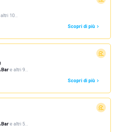
 altri 10…
Scopri di più
a
Bar
·
e altri 9…
Scopri di più
Bar
·
e altri 5…