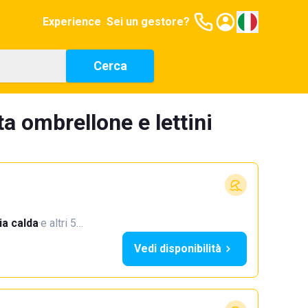
Experience
Sei un gestore?
Cerca
a ombrellone e lettini
a calda
·
e altri 5…
Vedi disponibilità