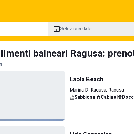
Seleziona date
limenti balneari Ragusa: prenot
ti
Laola Beach
Marina Di Ragusa, Ragusa
Sabbiosa
·
Cabine
·
Docci