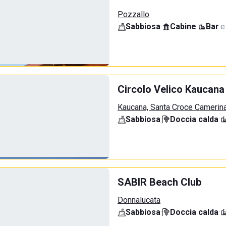
Pozzallo
Sabbiosa
·
Cabine
·
Bar
·
e
Circolo Velico Kaucana
Kaucana, Santa Croce Camerin
Sabbiosa
·
Doccia calda
·
SABIR Beach Club
Donnalucata
Sabbiosa
·
Doccia calda
·