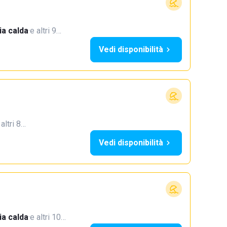
a calda
·
e altri 9…
Vedi disponibilità
 altri 8…
Vedi disponibilità
a calda
·
e altri 10…