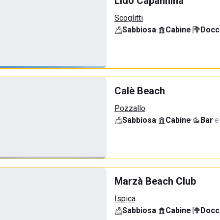
Lido Capannina
Scoglitti
Sabbiosa
·
Cabine
·
Docci
Calè Beach
Pozzallo
Sabbiosa
·
Cabine
·
Bar
·
e
Marzà Beach Club
Ispica
Sabbiosa
·
Cabine
·
Docci