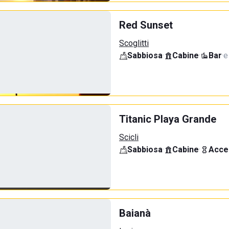
Red Sunset
Scoglitti
Sabbiosa
·
Cabine
·
Bar
·
e
Titanic Playa Grande
Scicli
Sabbiosa
·
Cabine
·
Acce
Baianà