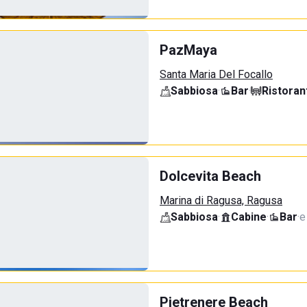
PazMaya
Santa Maria Del Focallo
Sabbiosa
·
Bar
·
Ristoran
Dolcevita Beach
Marina di Ragusa, Ragusa
Sabbiosa
·
Cabine
·
Bar
·
e
Pietrenere Beach