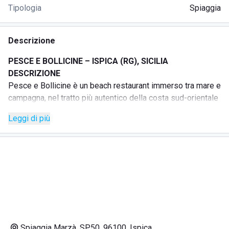
Tipologia
Spiaggia
Descrizione
PESCE E BOLLICINE – ISPICA (RG), SICILIA
DESCRIZIONE
Pesce e Bollicine è un beach restaurant immerso tra mare e
campagna, nel tratto più autentico della costa sud-orientale
della Sicilia.
Leggi di più
È un luogo essenziale e contemporaneo dove vivere il
pranzo sul mare tra cucina mediterranea, pesce fresco, vini,
bollicine e musica live. La struttura unisce area ristorante,
beach bar e zona relax in spiaggia, con un’atmosfera
naturale e curata fatta di sabbia, legno, materiali semplici e
dettagli ispirati alla Sicilia contemporanea.
Durante i weekend, Pesce e Bollicine ospita live band, dj
set e format musicali al tramonto e all’ora di pranzo. È una
location pensata per vivere il mare con lentezza, tra sapori
Spiaggia Marzà, SP50, 96100, Ispica