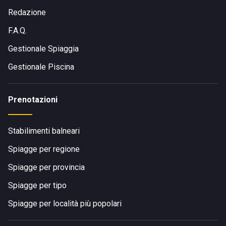
Pozzallo, collegate con le principali città siciliane;
Redazione
In autobus:
Servizi di linea collegano Ispica e Santa
F.A.Q.
Maria del Focallo con le città vicine, con fermate nelle
vicinanze dello stabilimento;
Gestionale Spiaggia
In bici o a piedi:
Ideale anche per chi ama spostarsi in
Gestionale Piscina
modo sostenibile lungo il litorale.
Prenotazioni
Stabilimenti balneari
Spiagge per regione
Spiagge per provincia
Spiagge per tipo
Spiagge per località più popolari