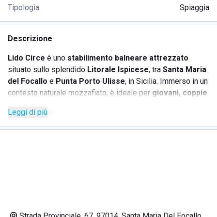
Tipologia
Spiaggia
Descrizione
Lido Circe
è uno
stabilimento balneare attrezzato
situato sullo splendido
Litorale Ispicese
, tra
Santa Maria
del Focallo
e
Punta Porto Ulisse
, in Sicilia. Immerso in un
contesto naturale mozzafiato, è ideale per
giovani, coppie
e famiglie
che cercano relax, divertimento ed esperienze
Leggi di più
autentiche in riva al mare.
Con la sua
spiaggia dorata
, i
tramonti spettacolari
e i
servizi curati nei minimi dettagli, Lido Circe offre
un’esperienza indimenticabile. Aperitivi deliziosi, cestini di
frutta e drink sfiziosi vengono serviti in terrazza o sotto
comodi ombrelloni, mentre numerose attività balneari ed
eventi rendono ogni giornata dinamica e coinvolgente.
LO STABILIMENTO è ACCESSIBILE SOLAMENTE A CANI
Strada Provinciale, 67, 97014, Santa Maria Del Focallo