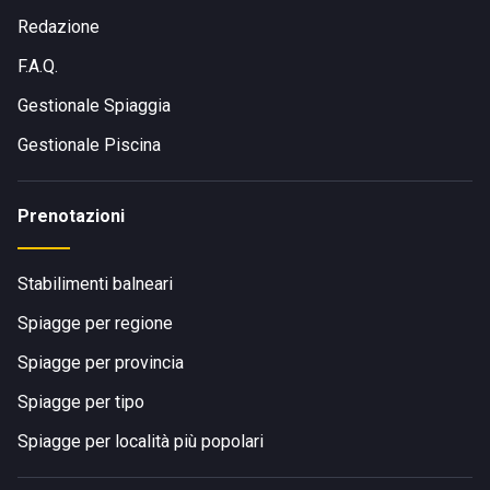
e proseguire poi verso Playa Grande con linee locali, taxi o
Redazione
servizi privati. A piedi: se ti trovi già nella zona di Playa
F.A.Q.
Grande, la struttura è raggiungibile seguendo il lungomare e
le indicazioni locali verso la spiaggia.
Gestionale Spiaggia
Gestionale Piscina
Prenotazioni
Stabilimenti balneari
Spiagge per regione
Spiagge per provincia
Spiagge per tipo
Spiagge per località più popolari