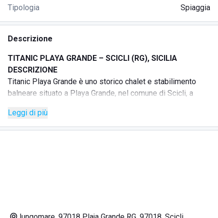
Tipologia
Spiaggia
Descrizione
TITANIC PLAYA GRANDE – SCICLI (RG), SICILIA
DESCRIZIONE
Titanic Playa Grande è uno storico chalet e stabilimento
balneare situato a Playa Grande, nel comune di Scicli, a
pochi passi dal mare.
Leggi di più
Nato nel 1997, Titanic è un luogo dove gusto, eleganza e
mare si incontrano in una cornice fronte mare, tra canneti e
atmosfera accogliente. La struttura si sviluppa su circa
tremila metri quadri ed è pensata per offrire un’esperienza
completa tra spiaggia, ristorazione, relax e servizi dedicati.
Il lido dispone di spiaggia attrezzata con gazebo riservati
comprensivi di lettini e tavolino, area ombrelloni, docce e
cabine gratuite per i clienti. Sono presenti anche spazi e
servizi dedicati alle persone con disabilità, postazione di
lungomare, 97018 Plaja Grande RG, 97018, Scicli