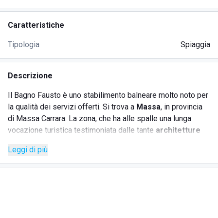
Caratteristiche
Tipologia
Spiaggia
Descrizione
Il Bagno Fausto è uno stabilimento balneare molto noto per
la qualità dei servizi offerti. Si trova a
Massa
, in provincia
di Massa Carrara. La zona, che ha alle spalle una lunga
vocazione turistica testimoniata dalle tante
architetture
liberty
e art decò, è caratterizzata dall'estensione del
Leggi di più
litorale e dall'unicità del paesaggio naturale che alterna le
acque limpidissime del mare alla presenza delle
Alpi
Apuane
. Il Lido Fausto, dove la vivibilità e il
distanziamento sono garantiti anche in alta stagione, ha una
spiaggia organizzata con la comune attrezzatura alla quale
vanno ad aggiungersi le docce calde e la connessione
Wi-