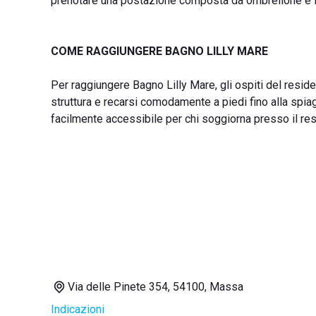
prenotare una postazione composta da ombrellone e let
COME RAGGIUNGERE BAGNO LILLY MARE
Per raggiungere Bagno Lilly Mare, gli ospiti del resid
struttura e recarsi comodamente a piedi fino alla spiag
facilmente accessibile per chi soggiorna presso il re
Via delle Pinete 354, 54100, Massa
Indicazioni