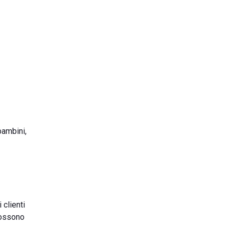
bambini,
 clienti
 possono