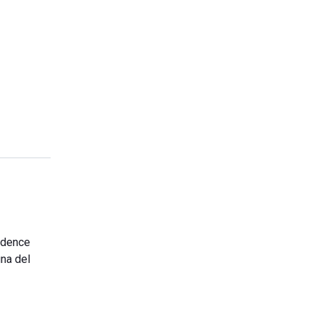
sidence
gna del