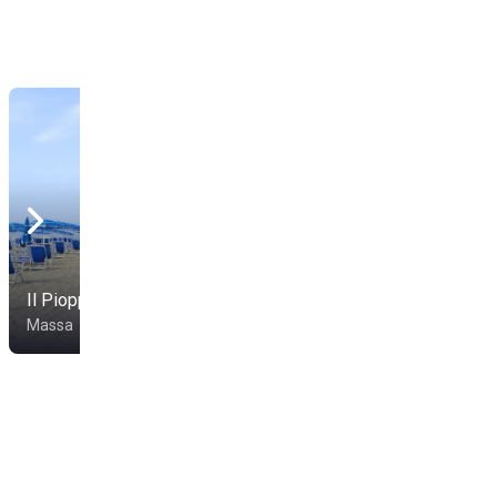
Il Pioppo
Bagno Fausto
Massa
Massa