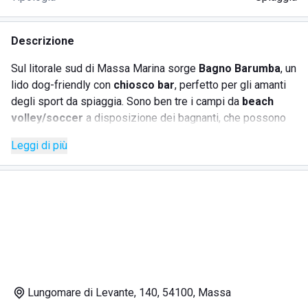
Descrizione
Sul litorale sud di Massa Marina sorge
Bagno Barumba
, un
lido dog-friendly con
chiosco bar
, perfetto per gli amanti
degli sport da spiaggia. Sono ben tre i campi da
beach
volley/soccer
a disposizione dei bagnanti, che possono
beneficiare anche di un ampio parcheggio sul retro. Il
Leggi di più
chiosco bar offre un'ampia scelta di snack, bibite e
stuzzichini. Il lido garantisce i seguenti
servizi balneari
:
parcheggio scoperto;
noleggio di ombrelloni, lettini e sdraio;
accesso agli animali;
servizi igienici con docce fredde/calde;
area giochi per bambini;
campi da beach volley;
Lungomare di Levante, 140, 54100, Massa
aperitiveria;