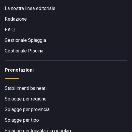
In auto:
Uscita autostradale Porto San Giorgio - Fermo
La nostra linea editoriale
(A14), poi seguire le indicazioni per il lungomare.
In treno:
La stazione ferroviaria di Porto San Giorgio
Redazione
dista pochi minuti a piedi dallo stabilimento.
F.A.Q.
In autobus:
Linee di trasporto pubblico collegano Porto
San Giorgio con le principali città delle Marche.
Gestionale Spiaggia
A piedi o in bicicletta:
Il lungomare è perfetto per una
Gestionale Piscina
passeggiata o un giro in bici, rendendo l’accesso allo
stabilimento comodo e piacevole.
Prenotazioni
Visita il sito di
Chalet Kursaal
Stabilimenti balneari
Spiagge per regione
Spiagge per provincia
Spiagge per tipo
Spiagge per località più popolari