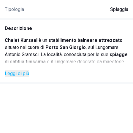
Tipologia
Spiaggia
Descrizione
Chalet Kursaal
è un
stabilimento balneare attrezzato
situato nel cuore di
Porto San Giorgio
, sul Lungomare
Antonio Gramsci. La località, conosciuta per le sue
spiagge
di sabbia finissima
e il lungomare decorato da maestose
palme centenarie
, offre il mix perfetto tra natura, storia e
Leggi di più
divertimento. Grazie alla sua atmosfera accogliente e ai
servizi esclusivi, è il luogo ideale per
famiglie, coppie e
gruppi di amici
che desiderano vivere il mare in totale
relax.
Lo stabilimento si distingue per la sua
attenzione alle
famiglie
, offrendo un’area giochi dedicata, animazione per
bambini e una nursery attrezzata. Inoltre, gli ospiti possono
usufruire della
connessione Wi-Fi gratuita
, ideale per
navigare comodamente anche in spiaggia. Il vero fiore