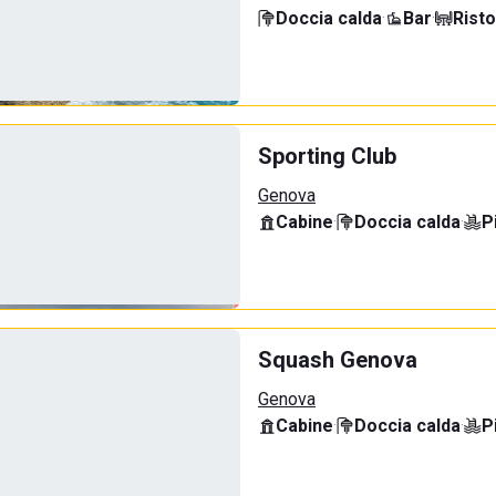
Doccia calda
·
Bar
·
Rist
Sporting Club
Genova
Cabine
·
Doccia calda
·
P
Squash Genova
Genova
Cabine
·
Doccia calda
·
P