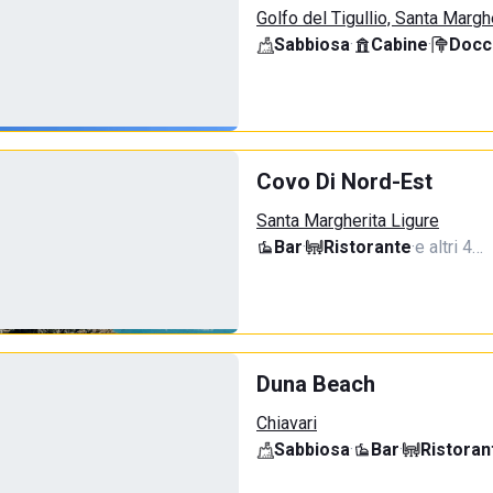
Golfo del Tigullio, Santa Margh
Sabbiosa
·
Cabine
·
Docci
Covo Di Nord-Est
Santa Margherita Ligure
Bar
·
Ristorante
·
e altri 4…
Duna Beach
Chiavari
Sabbiosa
·
Bar
·
Ristoran