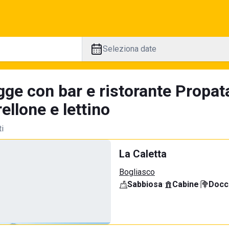
Seleziona date
gge con bar e ristorante Propat
llone e lettino
ti
La Caletta
Bogliasco
Sabbiosa
·
Cabine
·
Docci