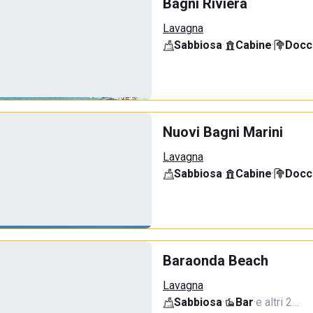
Bagni Riviera
Lavagna
Sabbiosa
·
Cabine
·
Docci
Nuovi Bagni Marini
Lavagna
Sabbiosa
·
Cabine
·
Docci
Baraonda Beach
Lavagna
Sabbiosa
·
Bar
·
e altri 2…