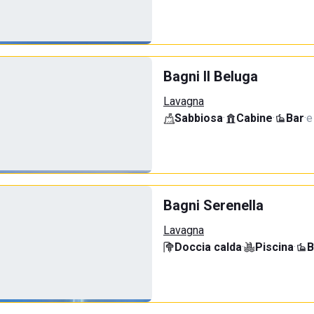
Bagni Il Beluga
Lavagna
Sabbiosa
·
Cabine
·
Bar
·
e
Bagni Serenella
Lavagna
Doccia calda
·
Piscina
·
B