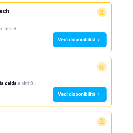
each
·
e altri 8…
Vedi disponibilità
a calda
·
e altri 8…
Vedi disponibilità