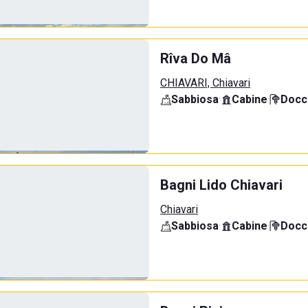
Rîva Do Mâ
CHIAVARI, Chiavari
Sabbiosa
·
Cabine
·
Docci
Bagni Lido Chiavari
Chiavari
Sabbiosa
·
Cabine
·
Docci