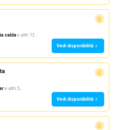
a calda
·
e altri 12…
Vedi disponibilità
ta
ar
·
e altri 5…
Vedi disponibilità