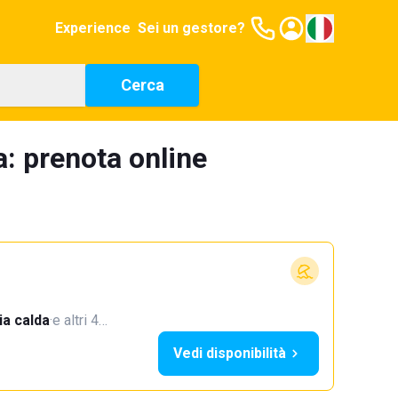
Experience
Sei un gestore?
Cerca
a: prenota online
a calda
·
e altri 4…
Vedi disponibilità