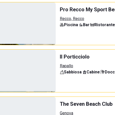
Pro Recco My Sport B
Recco, Recco
Piscina
·
Bar
·
Ristorante
Il Porticciolo
Rapallo
Sabbiosa
·
Cabine
·
Docci
The Seven Beach Club
Genova