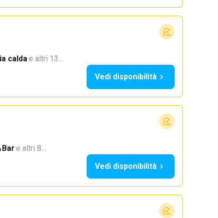
a calda
·
e altri 13…
Vedi disponibilità
Bar
·
e altri 8…
Vedi disponibilità