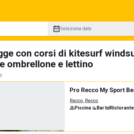
Seleziona date
ge con corsi di kitesurf windsu
e ombrellone e lettino
ti
Pro Recco My Sport B
Recco, Recco
Piscina
·
Bar
·
Ristorante