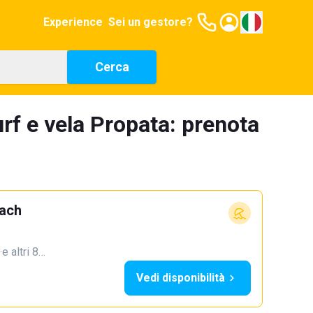
Experience
Sei un gestore?
Cerca
rf e vela Propata: prenota
each
·
e altri 8…
Vedi disponibilità