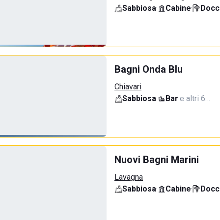
Sabbiosa
·
Cabine
·
Docci
Bagni Onda Blu
Chiavari
Sabbiosa
·
Bar
·
e altri 6…
Nuovi Bagni Marini
Lavagna
Sabbiosa
·
Cabine
·
Docci