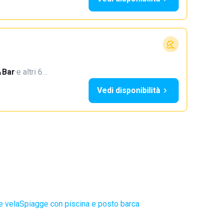
Bar
·
e altri 6…
Vedi disponibilità
e vela
Spiagge con piscina e posto barca