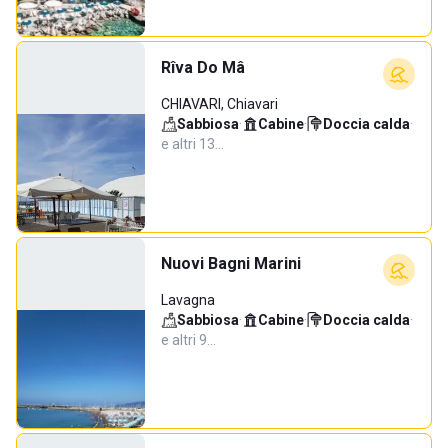
Rîva Do Mâ
CHIAVARI, Chiavari
Sabbiosa
·
Cabine
·
Doccia calda
·
e altri 13…
Nuovi Bagni Marini
Lavagna
Sabbiosa
·
Cabine
·
Doccia calda
·
e altri 9…