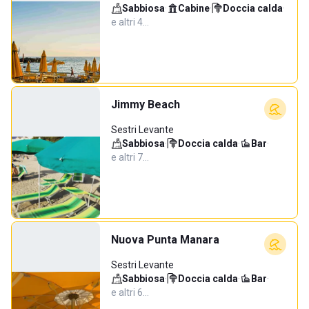
Sabbiosa
·
Cabine
·
Doccia calda
·
e altri 4…
Jimmy Beach
Sestri Levante
Sabbiosa
·
Doccia calda
·
Bar
·
e altri 7…
Nuova Punta Manara
Sestri Levante
Sabbiosa
·
Doccia calda
·
Bar
·
e altri 6…