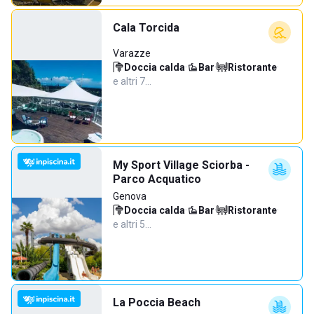
Cala Torcida
Varazze
Doccia calda
·
Bar
·
Ristorante
·
e altri 7…
My Sport Village Sciorba -
Parco Acquatico
Genova
Doccia calda
·
Bar
·
Ristorante
·
e altri 5…
La Poccia Beach