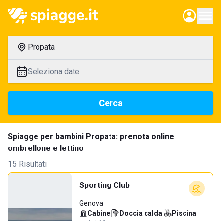
Propata
Seleziona date
Cerca
Spiagge per bambini Propata: prenota online
ombrellone e lettino
15 Risultati
Sporting Club
Genova
Cabine
·
Doccia calda
·
Piscina
·