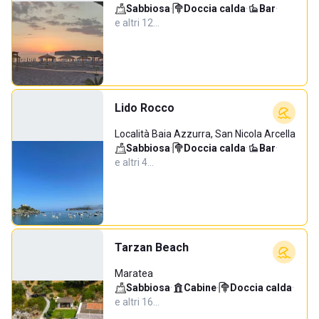
Sabbiosa
·
Doccia calda
·
Bar
·
e altri 12…
Lido Rocco
Località Baia Azzurra, San Nicola Arcella
Sabbiosa
·
Doccia calda
·
Bar
·
e altri 4…
Tarzan Beach
Maratea
Sabbiosa
·
Cabine
·
Doccia calda
·
e altri 16…