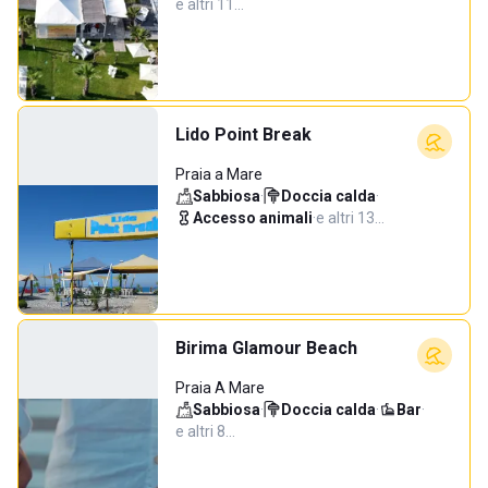
e altri 11…
Lido Point Break
Praia a Mare
Sabbiosa
·
Doccia calda
·
Accesso animali
·
e altri 13…
Birima Glamour Beach
Praia A Mare
Sabbiosa
·
Doccia calda
·
Bar
·
e altri 8…