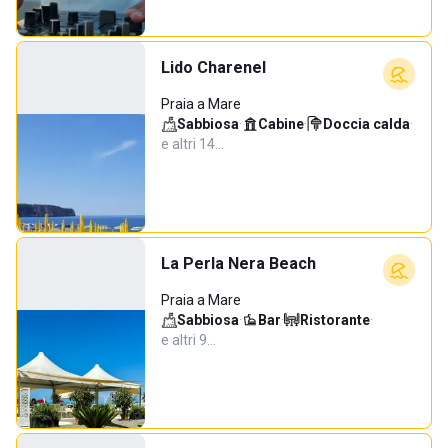
Lido Charenel
Praia a Mare
Sabbiosa
·
Cabine
·
Doccia calda
·
e altri 14…
La Perla Nera Beach
Praia a Mare
Sabbiosa
·
Bar
·
Ristorante
·
e altri 9…