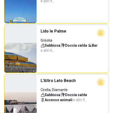
e altri 9…
Lido le Palme
Grisolia
Sabbiosa
·
Doccia calda
·
Bar
·
e altri 6…
L'Altro Lato Beach
Cirella, Diamante
Sabbiosa
·
Doccia calda
·
Accesso animali
·
e altri 9…