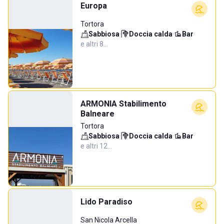
Europa
Tortora
Sabbiosa
·
Doccia calda
·
Bar
·
e altri 8…
ARMONIA Stabilimento
Balneare
Tortora
Sabbiosa
·
Doccia calda
·
Bar
·
e altri 12…
Lido Paradiso
San Nicola Arcella