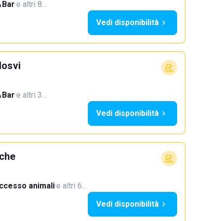
Bar
·
e altri 8…
Vedi disponibilità
Hosvi
Bar
·
e altri 3…
Vedi disponibilità
rche
ccesso animali
·
e altri 6…
Vedi disponibilità