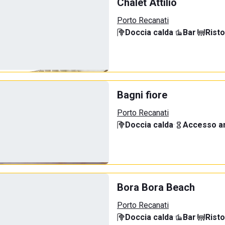
Chalet Attilio
Porto Recanati
Doccia calda
·
Bar
·
Rist
Bagni fiore
Porto Recanati
Doccia calda
·
Accesso an
Bora Bora Beach
Porto Recanati
Doccia calda
·
Bar
·
Rist