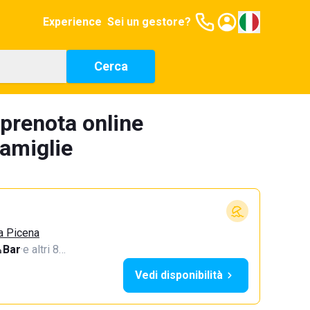
Experience
Sei un gestore?
Cerca
prenota online
famiglie
a Picena
Bar
·
e altri 8…
Vedi disponibilità