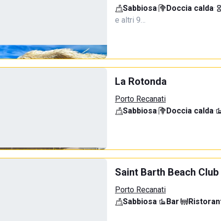
Sabbiosa
·
Doccia calda
·
e altri 9…
La Rotonda
Porto Recanati
Sabbiosa
·
Doccia calda
·
Saint Barth Beach Club
Porto Recanati
Sabbiosa
·
Bar
·
Ristoran