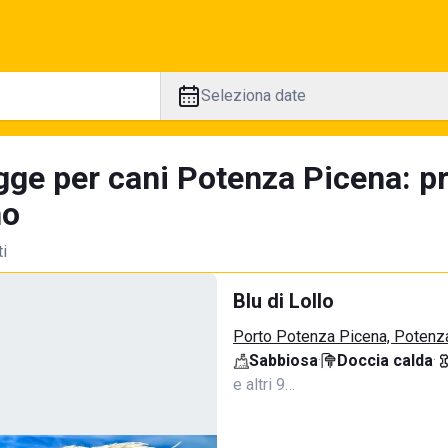
Seleziona date
gge per cani Potenza Picena: p
no
ti
Blu di Lollo
Porto Potenza Picena, Potenz
Sabbiosa
·
Doccia calda
·
e altri 9…