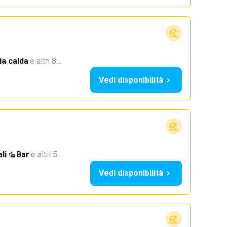
a calda
·
e altri 8…
Vedi disponibilità
li
·
Bar
·
e altri 5…
Vedi disponibilità