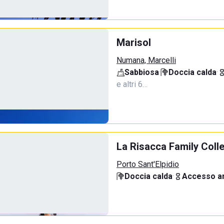
Marisol
Numana, Marcelli
Sabbiosa
·
Doccia calda
·
e altri 6…
La Risacca Family Coll
Porto Sant'Elpidio
Doccia calda
·
Accesso an