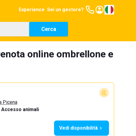
Experience
Sei un gestore?
Cerca
renota online ombrellone e
a Picena
Accesso animali
·
Vedi disponibilità