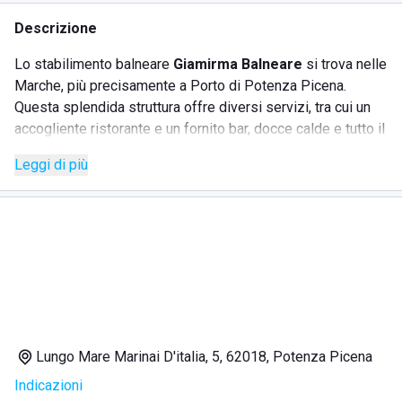
Descrizione
Lo stabilimento balneare
Giamirma Balneare
si trova nelle
Marche, più precisamente a Porto di Potenza Picena.
Questa splendida struttura offre diversi servizi, tra cui un
accogliente ristorante e un fornito bar, docce calde e tutto il
necessario per una rilassante giornata di mare. Il ristorante,
Leggi di più
aperto sia a pranzo che a cena, propone menù interessanti
e accessibili, mentre il bar è sempre pronto a servire
bevande fresche.
SERVIZI
Ristorante aperto a pranzo e cena
Bar ben fornito
Lungo Mare Marinai D'italia, 5, 62018, Potenza Picena
Docce calde
Indicazioni