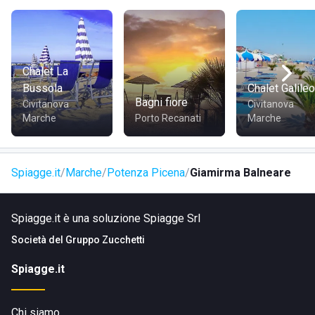
Giuliano e la Basilica della Misericordia.
Chalet La
Bussola
Chalet Galileo
Bagni fiore
Civitanova
Civitanova
Marche
Porto Recanati
Marche
Spiagge.it
Marche
Potenza Picena
Giamirma Balneare
Spiagge.it è una soluzione Spiagge Srl
Società del
Gruppo Zucchetti
Spiagge.it
Chi siamo