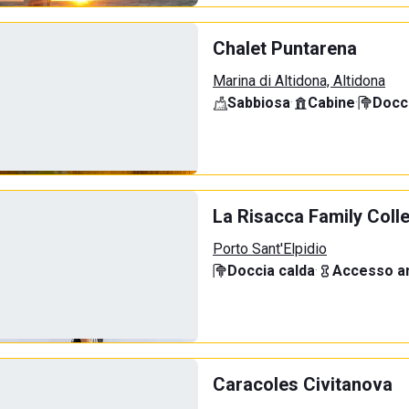
Chalet Puntarena
Marina di Altidona, Altidona
Sabbiosa
·
Cabine
·
Docci
La Risacca Family Coll
Porto Sant'Elpidio
Doccia calda
·
Accesso an
Caracoles Civitanova