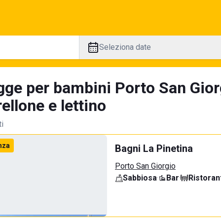
Seleziona date
gge per bambini Porto San Giorg
llone e lettino
ti
nza
Bagni La Pinetina
Porto San Giorgio
Sabbiosa
·
Bar
·
Ristoran