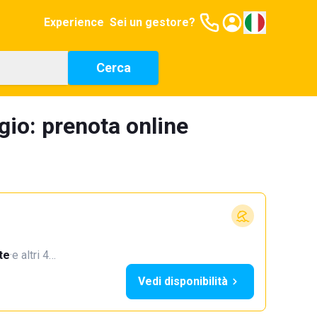
Experience
Sei un gestore?
Cerca
io: prenota online
te
·
e altri 4…
Vedi disponibilità