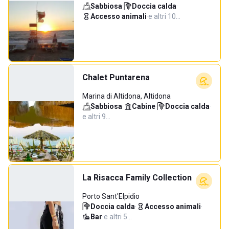
Sabbiosa
·
Doccia calda
·
Accesso animali
·
e altri 10…
Chalet Puntarena
Marina di Altidona, Altidona
Sabbiosa
·
Cabine
·
Doccia calda
·
e altri 9…
La Risacca Family Collection
Porto Sant'Elpidio
Doccia calda
·
Accesso animali
·
Bar
·
e altri 5…