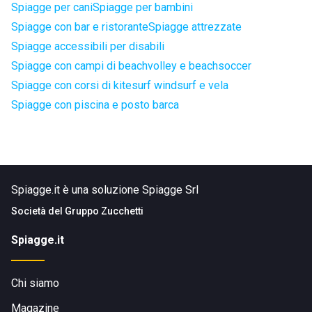
Spiagge per cani
Spiagge per bambini
Spiagge con bar e ristorante
Spiagge attrezzate
Spiagge accessibili per disabili
Spiagge con campi di beachvolley e beachsoccer
Spiagge con corsi di kitesurf windsurf e vela
Spiagge con piscina e posto barca
Spiagge.it è una soluzione Spiagge Srl
Società del
Gruppo Zucchetti
Spiagge.it
Chi siamo
Magazine