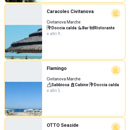
Caracoles Civitanova
Civitanova Marche
Doccia calda
·
Bar
·
Ristorante
·
e altri 9…
Flamingo
Civitanova Marche
Sabbiosa
·
Cabine
·
Doccia calda
·
e altri 5…
OTTO Seaside