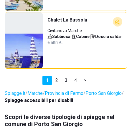
Chalet La Bussola
Civitanova Marche
Sabbiosa
·
Cabine
·
Doccia calda
·
e altri 9…
1
2
3
4
>
Spiagge.it
Marche
Provincia di Fermo
Porto San Giorgio
Spiagge accessibili per disabili
Scopri le diverse tipologie di spiagge nel
comune di Porto San Giorgio