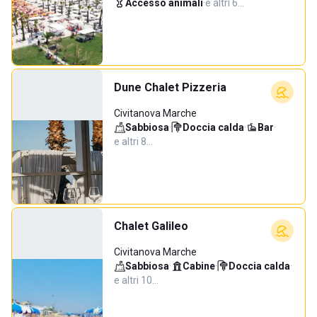
Accesso animali
·
e altri 6…
Dune Chalet Pizzeria
Civitanova Marche
Sabbiosa
·
Doccia calda
·
Bar
·
e altri 8…
Chalet Galileo
Civitanova Marche
Sabbiosa
·
Cabine
·
Doccia calda
·
e altri 10…