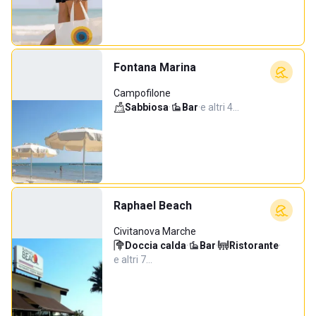
Fontana Marina
Campofilone
Sabbiosa
·
Bar
·
e altri 4…
Raphael Beach
Civitanova Marche
Doccia calda
·
Bar
·
Ristorante
·
e altri 7…