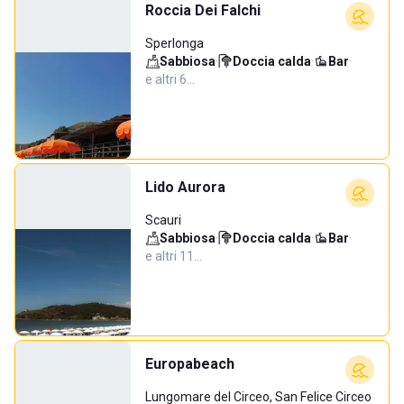
Roccia Dei Falchi
Sperlonga
Sabbiosa
·
Doccia calda
·
Bar
·
e altri 6…
Lido Aurora
Scauri
Sabbiosa
·
Doccia calda
·
Bar
·
e altri 11…
Europabeach
Lungomare del Circeo, San Felice Circeo