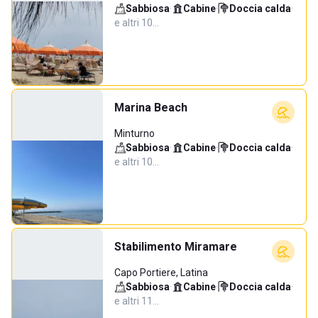
Sabbiosa
·
Cabine
·
Doccia calda
·
e altri 10…
Marina Beach
Minturno
Sabbiosa
·
Cabine
·
Doccia calda
·
e altri 10…
Stabilimento Miramare
Capo Portiere, Latina
Sabbiosa
·
Cabine
·
Doccia calda
·
e altri 11…