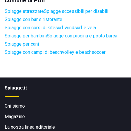
comune di Pofi
Spiagge attrezzate
Spiagge accessibili per disabili
Spiagge con bar e ristorante
Spiagge con corsi di kitesurf windsurf e vela
Spiagge per bambini
Spiagge con piscina e posto barca
Spiagge per cani
Spiagge con campi di beachvolley e beachsoccer
Spiagge.it
Chi siamo
Magazine
La nostra linea editoriale