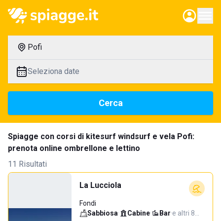
Pofi
Seleziona date
Cerca
Spiagge con corsi di kitesurf windsurf e vela Pofi:
prenota online ombrellone e lettino
11 Risultati
La Lucciola
Fondi
Sabbiosa
·
Cabine
·
Bar
·
e altri 8…