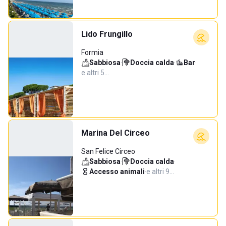
Lido Frungillo
Formia
Sabbiosa
·
Doccia calda
·
Bar
·
e altri 5…
Marina Del Circeo
San Felice Circeo
Sabbiosa
·
Doccia calda
·
Accesso animali
·
e altri 9…