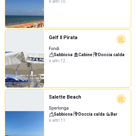
e altri 10…
Gelf Il Pirata
Fondi
Sabbiosa
·
Cabine
·
Doccia calda
·
e altri 12…
Salette Beach
Sperlonga
Sabbiosa
·
Doccia calda
·
Bar
·
e altri 11…