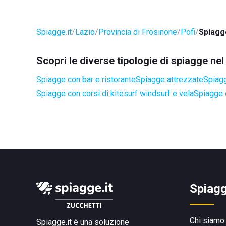
Spiagge.it
Lazio
Provincia di Frosinone
Pofi
Spiagg
Scopri le diverse tipologie di spiagge ne
Spiagge con bar e ristorante
Spiagge attrezzate
Spiag
Spiagge con corsi di kitesurf windsurf e vela
Spiagge 
Spiagg
Chi siamo
Spiagge.it è una soluzione