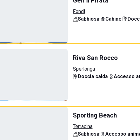
Gelf Il Pirata
Fondi
Sabbiosa
·
Cabine
·
Docci
Riva San Rocco
Sperlonga
Doccia calda
·
Accesso an
Sporting Beach
Terracina
Sabbiosa
·
Accesso anima