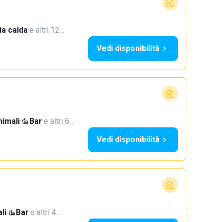
a calda
·
e altri 12…
Vedi disponibilità
imali
·
Bar
·
e altri 6…
Vedi disponibilità
li
·
Bar
·
e altri 4…