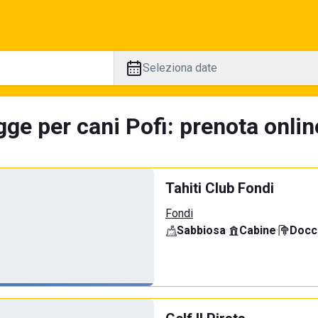
Seleziona date
ge per cani Pofi: prenota onlin
Tahiti Club Fondi
Fondi
Sabbiosa
·
Cabine
·
Docci