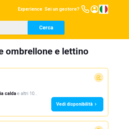
Experience
Sei un gestore?
Cerca
e ombrellone e lettino
a calda
·
e altri 10…
Vedi disponibilità