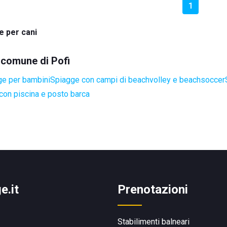
1
e per cani
l comune di Pofi
ge per bambini
Spiagge con campi di beachvolley e beachsoccer
con piscina e posto barca
e.it
Prenotazioni
Stabilimenti balneari