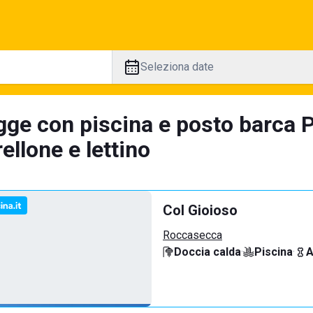
Seleziona date
gge con piscina e posto barca P
llone e lettino
Col Gioioso
Roccasecca
Doccia calda
·
Piscina
·
A