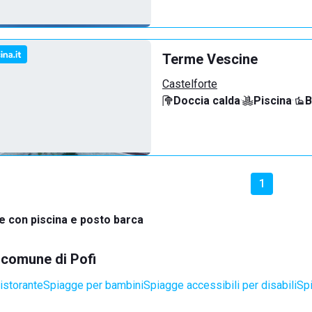
Terme Vescine
Castelforte
Doccia calda
·
Piscina
·
B
1
e con piscina e posto barca
l comune di Pofi
istorante
Spiagge per bambini
Spiagge accessibili per disabili
Sp