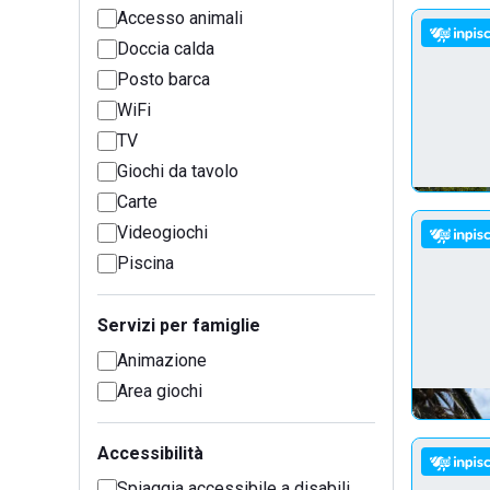
Accesso animali
Doccia calda
Posto barca
WiFi
TV
Giochi da tavolo
Carte
Videogiochi
Piscina
Servizi per famiglie
Animazione
Area giochi
Accessibilità
Spiaggia accessibile a disabili