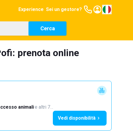
Experience
Sei un gestore?
Cerca
ofi: prenota online
ccesso animali
·
e altri 7…
Vedi disponibilità