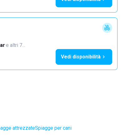
ar
·
e altri 7…
Vedi disponibilità
iagge attrezzate
Spiagge per cani