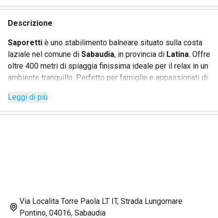
Descrizione
Saporetti
è uno stabilimento balneare situato sulla costa
laziale nel comune di
Sabaudia
, in provincia di
Latina
. Offre
oltre 400 metri di spiaggia finissima ideale per il relax in un
ambiente tranquillo. Perfetto per famiglie e appassionati di
sport acquatici, lo stabilimento consente di noleggiare
Leggi di più
windsurf, surf, sup, canoe e pedalò. Il ristorante, uno dei più
rinomati della costa, permette di gustare piatti tipici a base
di pesce fresco. Lo stabilimento è attrezzato con numerosi
servizi.
SERVIZI
Ombrellone
Via Localita Torre Paola LT IT, Strada Lungomare
Sdraio
Pontino, 04016, Sabaudia
Lettini