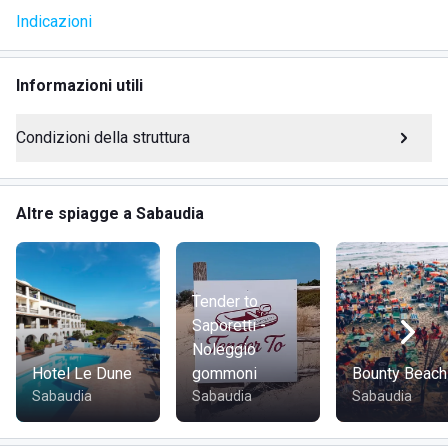
Indicazioni
Cabine
Docce
Campi beach soccer
Informazioni utili
Campi da beach tennis
Campi da beach volley
Condizioni della struttura
Spazio dedicato per yoga e pilates
Due bar
Parrucchiere
Altre spiagge a Sabaudia
Edicola
Tabacchi
Servizio di sicurezza e soccorso bagnanti
Tender to
Saporetti -
Grazie al bar sulla spiaggia è possibile gustare aperitivi
Noleggio
ammirando il tramonto sul Mediterraneo, accompagnato
Hotel Le Dune
gommoni
Bounty Beach
dalla vista della medievale Torre Paola. Potete prenotare il
Sabaudia
Sabaudia
Sabaudia
ristorante e lo stabilimento online per assicurarvi un posto.
Nelle vicinanze si trovano anche strutture ricettive per