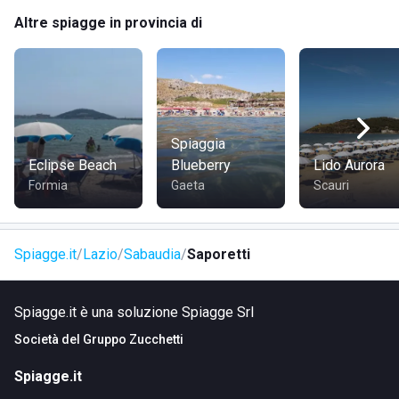
pernottare.
Altre spiagge in provincia di
DOVE SI TROVA SAPORETTI
Saporetti è situato in località Torre Paola, a
Sabaudia
, in
provincia di
Latina
. La zona è rinomata per le sue bellezze
Spiaggia
naturali e la tranquillità, ideale per una giornata di svago e
Eclipse Beach
Blueberry
Lido Aurora
relax.
Formia
Gaeta
Scauri
COME RAGGIUNGERE SAPORETTI
Spiagge.it
Lazio
Sabaudia
Saporetti
Lo stabilimento è raggiungibile tramite la Via Torre Paola. È
facilmente accessibile dal centro di Sabaudia e dai comuni
Spiagge.it è una soluzione Spiagge Srl
limitrofi.
Società del
Gruppo Zucchetti
Spiagge.it