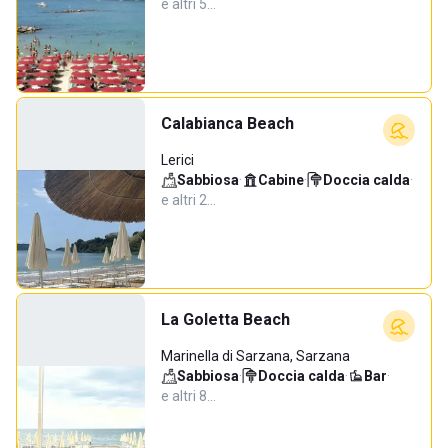
e altri 5…
Calabianca Beach
Lerici
Sabbiosa
·
Cabine
·
Doccia calda
·
e altri 2…
La Goletta Beach
Marinella di Sarzana, Sarzana
Sabbiosa
·
Doccia calda
·
Bar
·
e altri 8…