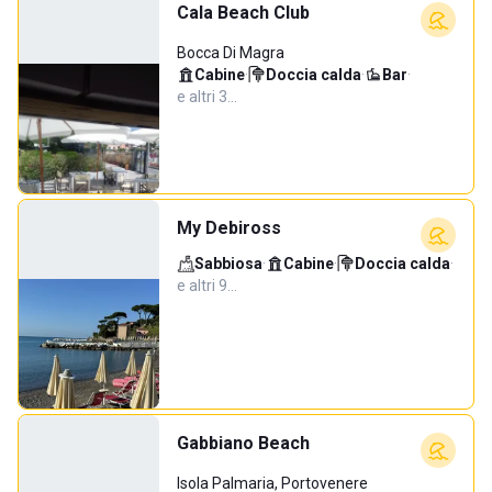
Cala Beach Club
Bocca Di Magra
Cabine
·
Doccia calda
·
Bar
·
e altri 3…
My Debiross
Sabbiosa
·
Cabine
·
Doccia calda
·
e altri 9…
Gabbiano Beach
Isola Palmaria, Portovenere