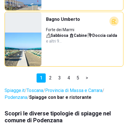
Bagno Umberto
Forte dei Marmi
Sabbiosa
·
Cabine
·
Doccia calda
·
e altri 9…
1
2
3
4
5
>
Spiagge.it
Toscana
Provincia di Massa e Carrara
Podenzana
Spiagge con bar e ristorante
Scopri le diverse tipologie di spiagge nel
comune di Podenzana