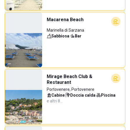
Macarena Beach
Marinella di Sarzana
Sabbiosa
·
Bar
Mirage Beach Club &
Restaurant
Portovenere, Portovenere
Cabine
·
Doccia calda
·
Piscina
·
e altri 8…