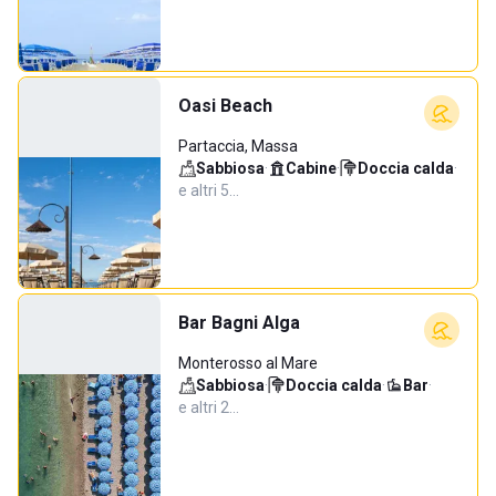
Oasi Beach
Partaccia, Massa
Sabbiosa
·
Cabine
·
Doccia calda
·
e altri 5…
Bar Bagni Alga
Monterosso al Mare
Sabbiosa
·
Doccia calda
·
Bar
·
e altri 2…