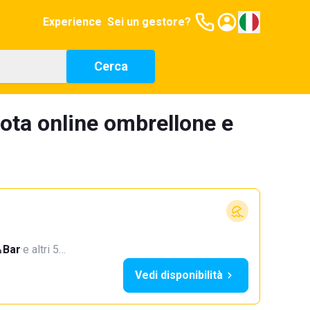
Experience
Sei un gestore?
Cerca
ota online ombrellone e
Bar
·
e altri 5…
Vedi disponibilità