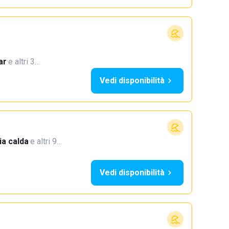
ar
·
e altri 3…
Vedi disponibilità
a calda
·
e altri 9…
Vedi disponibilità