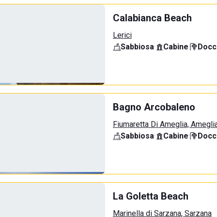
Calabianca Beach
Lerici
Sabbiosa
·
Cabine
·
Docci
Bagno Arcobaleno
Fiumaretta Di Ameglia, Amegli
Sabbiosa
·
Cabine
·
Docci
La Goletta Beach
Marinella di Sarzana, Sarzana