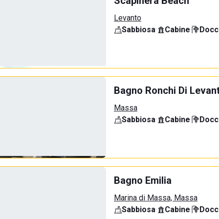
Scapinera Beach
Levanto
Sabbiosa
·
Cabine
·
Docci
Bagno Ronchi Di Levan
Massa
Sabbiosa
·
Cabine
·
Docci
Bagno Emilia
Marina di Massa, Massa
Sabbiosa
·
Cabine
·
Docci