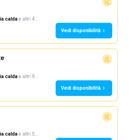
a calda
·
e altri 4…
Vedi disponibilità
te
a calda
·
e altri 9…
Vedi disponibilità
a calda
·
e altri 5…