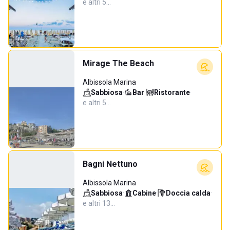
e altri 5…
Mirage The Beach
Albissola Marina
Sabbiosa
·
Bar
·
Ristorante
·
e altri 5…
Bagni Nettuno
Albissola Marina
Sabbiosa
·
Cabine
·
Doccia calda
·
e altri 13…