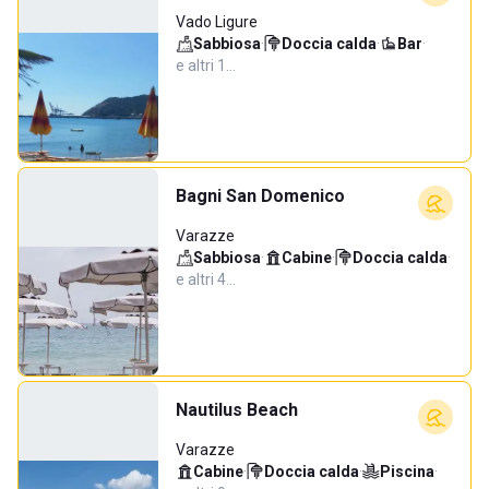
Vado Ligure
Sabbiosa
·
Doccia calda
·
Bar
·
e altri 1…
Bagni San Domenico
Varazze
Sabbiosa
·
Cabine
·
Doccia calda
·
e altri 4…
Nautilus Beach
Varazze
Cabine
·
Doccia calda
·
Piscina
·