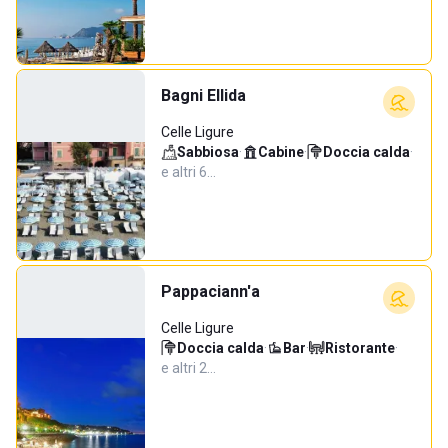
Bagni Ellida
Celle Ligure
Sabbiosa
·
Cabine
·
Doccia calda
·
e altri 6…
Pappaciann'a
Celle Ligure
Doccia calda
·
Bar
·
Ristorante
·
e altri 2…