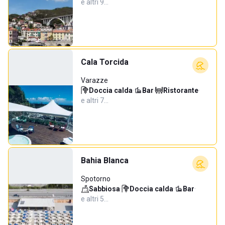
e altri 9…
Cala Torcida
Varazze
Doccia calda
·
Bar
·
Ristorante
·
e altri 7…
Bahia Blanca
Spotorno
Sabbiosa
·
Doccia calda
·
Bar
·
e altri 5…