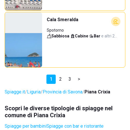
Cala Smeralda
Spotorno
Sabbiosa
·
Cabine
·
Bar
·
e altri 2…
1
2
3
>
Spiagge.it
Liguria
Provincia di Savona
Piana Crixia
Scopri le diverse tipologie di spiagge nel
comune di Piana Crixia
Spiagge per bambini
Spiagge con bar e ristorante