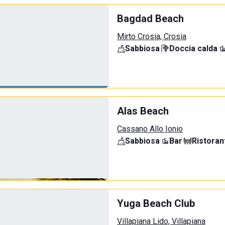
Bagdad Beach
Mirto Crosia, Crosia
Sabbiosa
·
Doccia calda
·
Alas Beach
Cassano Allo Ionio
Sabbiosa
·
Bar
·
Ristoran
Yuga Beach Club
Villapiana Lido, Villapiana