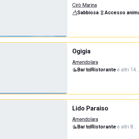
Cirò Marina
Sabbiosa
·
Accesso anima
Ogigia
Amendolara
Bar
·
Ristorante
·
e altri 14…
Lido Paraiso
Amendolara
Bar
·
Ristorante
·
e altri 8…