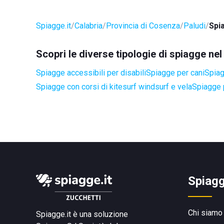
Spiagge.it
Calabria
Provincia di Cosenza
Paludi
Spi
Scopri le diverse tipologie di spiagge ne
Spiagge accessibili per disabili
Spiagge per cani
Spiag
Spiagge con corsi di kitesurf windsurf e vela
Spiagge 
Spiagg
Chi siamo
Spiagge.it è una soluzione