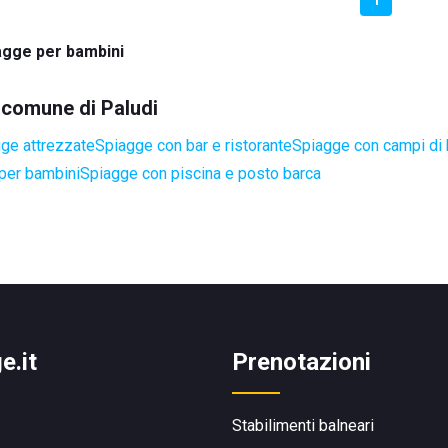
agge per bambini
l comune di Paludi
ge attrezzate
Spiagge con bar e ristorante
Spiagge con campi di
per bambini
Spiagge con piscina e posto barca
e.it
Prenotazioni
Stabilimenti balneari