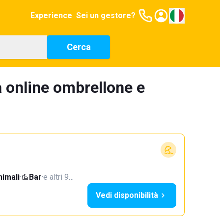
Experience
Sei un gestore?
Cerca
 online ombrellone e
imali
·
Bar
·
e altri 9…
Vedi disponibilità