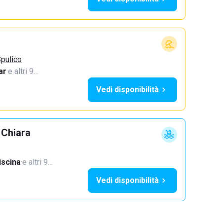
pulico
ar
·
e altri 9…
Vedi disponibilità
 Chiara
iscina
·
e altri 9…
Vedi disponibilità