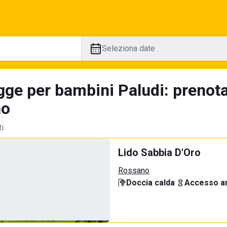
Seleziona date
gge per bambini Paludi: prenota
no
ti
Lido Sabbia D'Oro
Rossano
Doccia calda
·
Accesso an