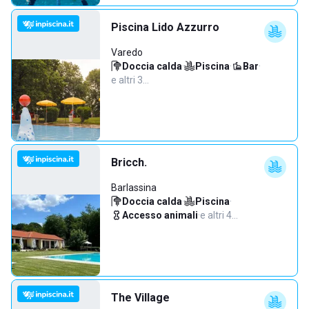
Piscina Lido Azzurro
Varedo
Doccia calda
·
Piscina
·
Bar
·
e altri 3…
Bricch.
Barlassina
Doccia calda
·
Piscina
·
Accesso animali
·
e altri 4…
The Village