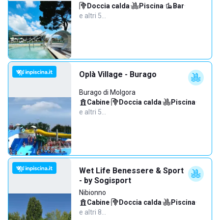
Doccia calda
·
Piscina
·
Bar
·
e altri 5…
Oplà Village - Burago
Burago di Molgora
Cabine
·
Doccia calda
·
Piscina
·
e altri 5…
Wet Life Benessere & Sport
- by Sogisport
Nibionno
Cabine
·
Doccia calda
·
Piscina
·
e altri 8…