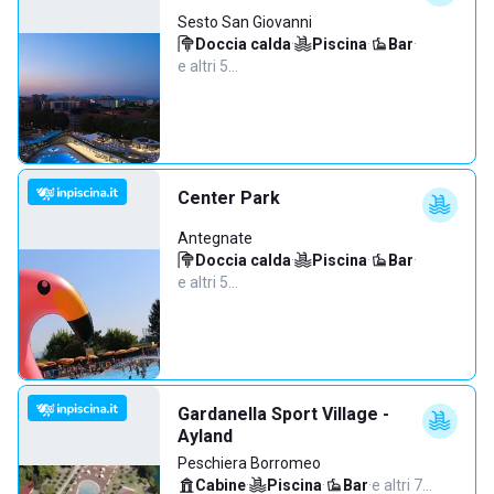
Sesto San Giovanni
Doccia calda
·
Piscina
·
Bar
·
e altri 5…
Center Park
Antegnate
Doccia calda
·
Piscina
·
Bar
·
e altri 5…
Gardanella Sport Village -
Ayland
Peschiera Borromeo
Cabine
·
Piscina
·
Bar
·
e altri 7…