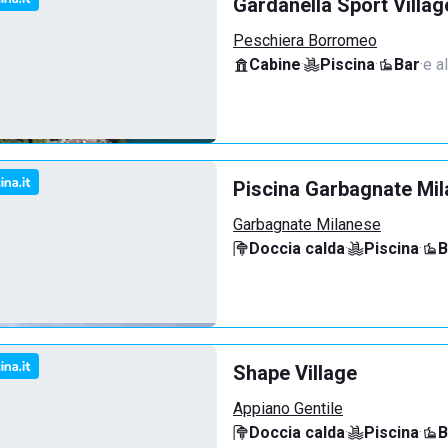
Gardanella Sport Villag
Peschiera Borromeo
Cabine
·
Piscina
·
Bar
·
e al
Piscina Garbagnate Mi
Garbagnate Milanese
Doccia calda
·
Piscina
·
B
Shape Village
Appiano Gentile
Doccia calda
·
Piscina
·
B