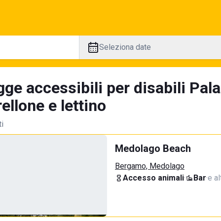
Seleziona date
ge accessibili per disabili Pal
llone e lettino
ti
Medolago Beach
Bergamo, Medolago
Accesso animali
·
Bar
·
e al