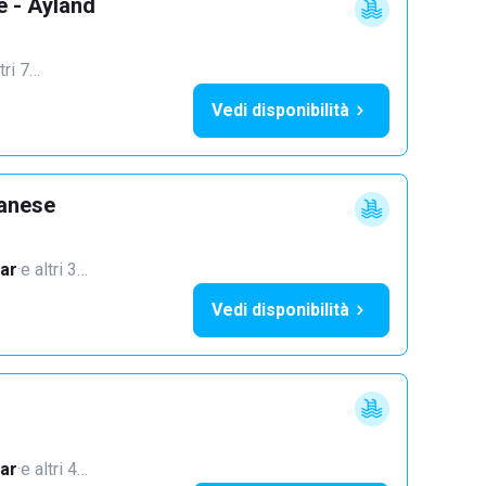
e - Ayland
tri 7…
Vedi disponibilità
lanese
ar
·
e altri 3…
Vedi disponibilità
ar
·
e altri 4…