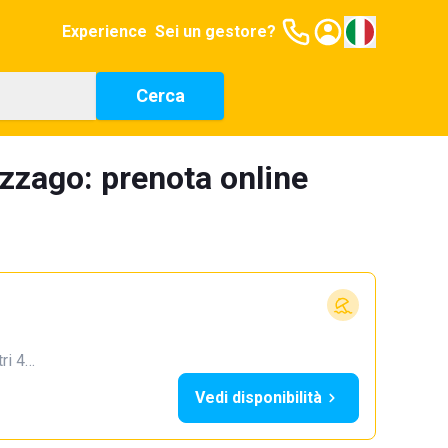
Experience
Sei un gestore?
Cerca
azzago: prenota online
tri 4…
Vedi disponibilità