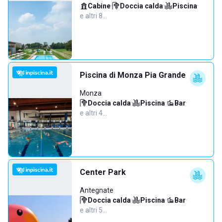
Cabine
·
Doccia calda
·
Piscina
·
e altri 8…
Piscina di Monza Pia Grande
Monza
Doccia calda
·
Piscina
·
Bar
·
e altri 4…
Center Park
Antegnate
Doccia calda
·
Piscina
·
Bar
·
e altri 5…