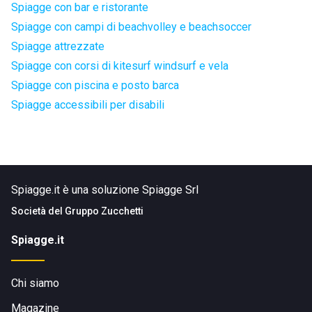
Spiagge con bar e ristorante
Spiagge con campi di beachvolley e beachsoccer
Spiagge attrezzate
Spiagge con corsi di kitesurf windsurf e vela
Spiagge con piscina e posto barca
Spiagge accessibili per disabili
Spiagge.it è una soluzione Spiagge Srl
Società del
Gruppo Zucchetti
Spiagge.it
Chi siamo
Magazine