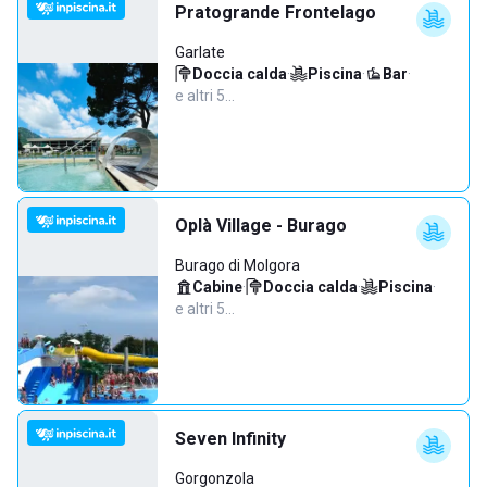
Pratogrande Frontelago
Garlate
Doccia calda
·
Piscina
·
Bar
·
e altri 5…
Oplà Village - Burago
Burago di Molgora
Cabine
·
Doccia calda
·
Piscina
·
e altri 5…
Seven Infinity
Gorgonzola