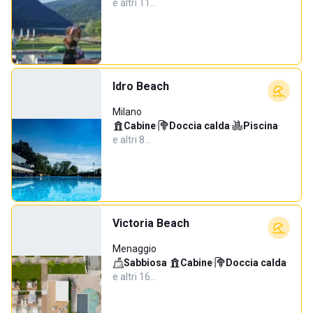
e altri 11…
Idro Beach
Milano
Cabine
·
Doccia calda
·
Piscina
·
e altri 8…
Victoria Beach
Menaggio
Sabbiosa
·
Cabine
·
Doccia calda
·
e altri 16…