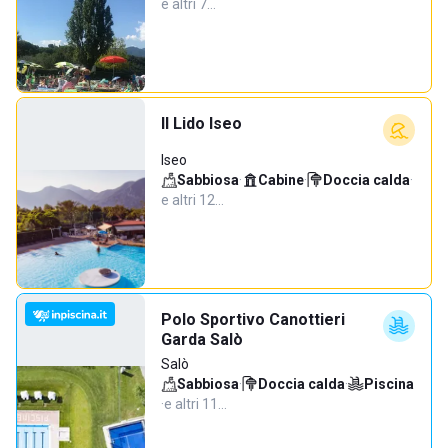
e altri 7…
Il Lido Iseo
Iseo
Sabbiosa
·
Cabine
·
Doccia calda
·
e altri 12…
Polo Sportivo Canottieri
Garda Salò
Salò
Sabbiosa
·
Doccia calda
·
Piscina
·
e altri 11…