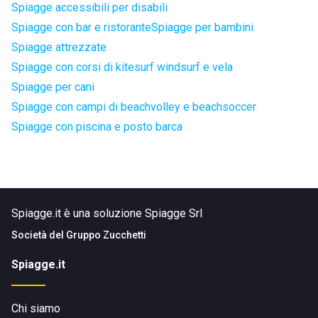
Spiagge accessibili per disabili
Spiagge con bar e ristorante
Spiagge per bambini
Spiagge attrezzate
Spiagge con corsi di kitesurf windsurf e vela
Spiagge per cani
Spiagge con campi di beachvolley e beachsoccer
Spiagge con piscina e posto barca
Spiagge.it è una soluzione Spiagge Srl
Società del
Gruppo Zucchetti
Spiagge.it
Chi siamo