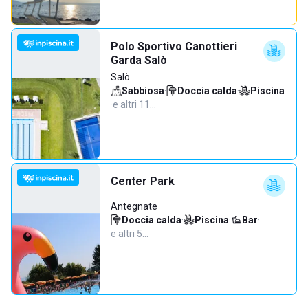
Polo Sportivo Canottieri
Garda Salò
Salò
Sabbiosa
·
Doccia calda
·
Piscina
·
e altri 11…
Center Park
Antegnate
Doccia calda
·
Piscina
·
Bar
·
e altri 5…