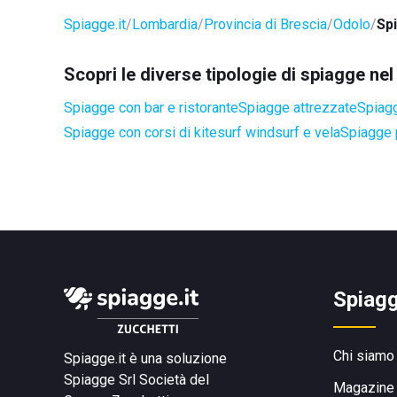
Spiagge.it
Lombardia
Provincia di Brescia
Odolo
Sp
Scopri le diverse tipologie di spiagge n
Spiagge con bar e ristorante
Spiagge attrezzate
Spiagg
Spiagge con corsi di kitesurf windsurf e vela
Spiagge 
Spiagg
Chi siamo
Spiagge.it è una soluzione
Spiagge Srl
Società del
Magazine