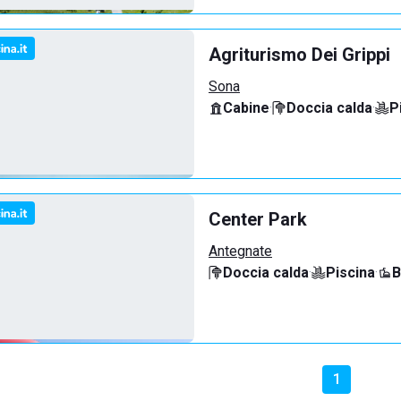
Agriturismo Dei Grippi
Sona
Cabine
·
Doccia calda
·
P
Center Park
Antegnate
Doccia calda
·
Piscina
·
B
1