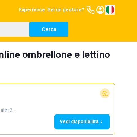
Experience
Sei un gestore?
Cerca
line ombrellone e lettino
 altri 2…
Vedi disponibilità