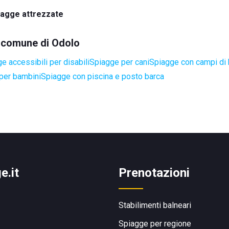
iagge attrezzate
el comune di Odolo
e accessibili per disabili
Spiagge per cani
Spiagge con campi di
per bambini
Spiagge con piscina e posto barca
e.it
Prenotazioni
Stabilimenti balneari
Spiagge per regione