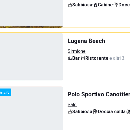
Sabbiosa
·
Cabine
·
Docci
Lugana Beach
Sirmione
Bar
·
Ristorante
·
e altri 3…
Polo Sportivo Canottie
Salò
Sabbiosa
·
Doccia calda
·