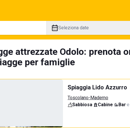
Seleziona date
gge attrezzate Odolo: prenota on
iagge per famiglie
Spiaggia Lido Azzurro
Toscolano-Maderno
Sabbiosa
·
Cabine
·
Bar
·
e