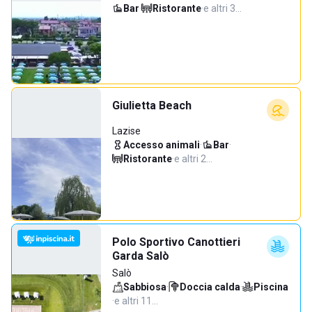
Bar
·
Ristorante
·
e altri 3…
Giulietta Beach
Lazise
Accesso animali
·
Bar
·
Ristorante
·
e altri 2…
Polo Sportivo Canottieri
Garda Salò
Salò
Sabbiosa
·
Doccia calda
·
Piscina
·
e altri 11…