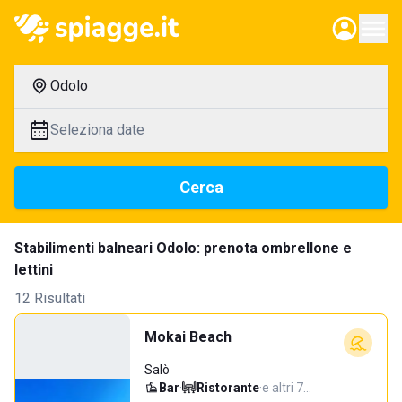
Odolo
Seleziona date
Cerca
Stabilimenti balneari Odolo: prenota ombrellone e
lettini
12 Risultati
Mokai Beach
Salò
Bar
·
Ristorante
·
e altri 7…