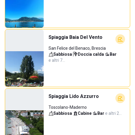
Spiaggia Baia Del Vento
San Felice del Benaco, Brescia
Sabbiosa
·
Doccia calda
·
Bar
·
e altri 7…
Spiaggia Lido Azzurro
Toscolano-Maderno
Sabbiosa
·
Cabine
·
Bar
·
e altri 2…