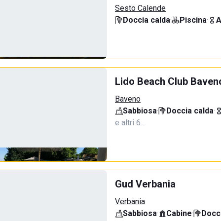
Sesto Calende
Doccia calda
·
Piscina
·
A
Lido Beach Club Baven
Baveno
Sabbiosa
·
Doccia calda
·
e altri 6…
Gud Verbania
Verbania
Sabbiosa
·
Cabine
·
Docci