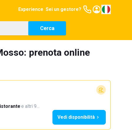
Experience
Sei un gestore?
Cerca
Mosso: prenota online
istorante
·
e altri 9…
Vedi disponibilità