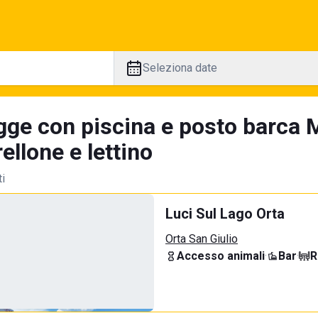
Seleziona date
gge con piscina e posto barca 
llone e lettino
ti
Luci Sul Lago Orta
Orta San Giulio
Accesso animali
·
Bar
·
R