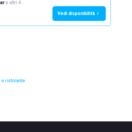
ar
·
e altri 4…
Vedi disponibilità
 e ristorante