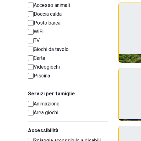
Accesso animali
Doccia calda
Posto barca
WiFi
TV
Giochi da tavolo
Carte
Videogiochi
Piscina
Servizi per famiglie
Animazione
Area giochi
Accessibilità
Spiaggia accessibile a disabili