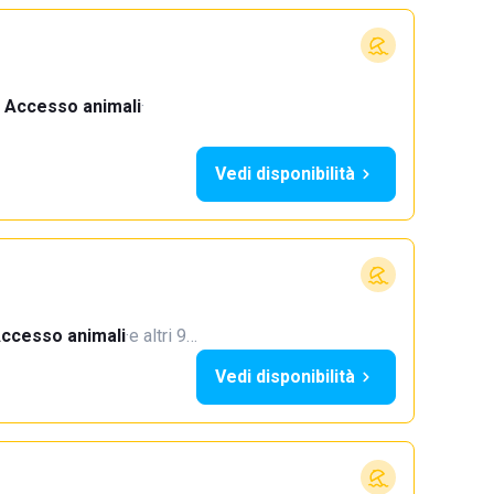
Accesso animali
·
Vedi disponibilità
ccesso animali
·
e altri 9…
Vedi disponibilità