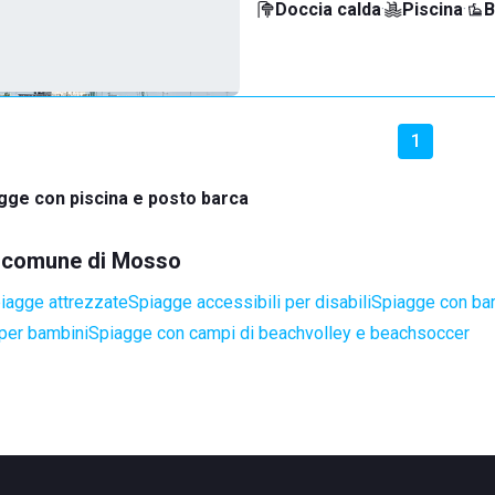
Doccia calda
·
Piscina
·
B
1
gge con piscina e posto barca
el comune di Mosso
iagge attrezzate
Spiagge accessibili per disabili
Spiagge con bar
per bambini
Spiagge con campi di beachvolley e beachsoccer