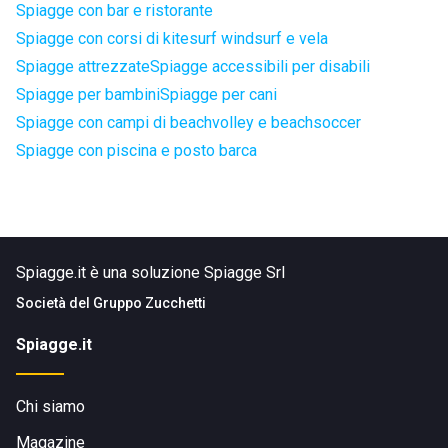
Spiagge con bar e ristorante
Spiagge con corsi di kitesurf windsurf e vela
Spiagge attrezzate
Spiagge accessibili per disabili
Spiagge per bambini
Spiagge per cani
Spiagge con campi di beachvolley e beachsoccer
Spiagge con piscina e posto barca
Spiagge.it è una soluzione Spiagge Srl
Società del
Gruppo Zucchetti
Spiagge.it
Chi siamo
Magazine