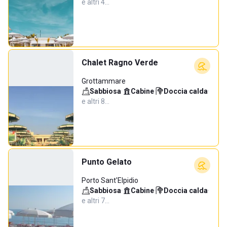
e altri 4…
Chalet Ragno Verde
Grottammare
Sabbiosa
·
Cabine
·
Doccia calda
·
e altri 8…
Punto Gelato
Porto Sant'Elpidio
Sabbiosa
·
Cabine
·
Doccia calda
·
e altri 7…