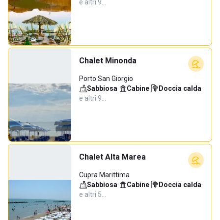
e altri 9…
Chalet Minonda
Porto San Giorgio
Sabbiosa
·
Cabine
·
Doccia calda
·
e altri 9…
Chalet Alta Marea
Cupra Marittima
Sabbiosa
·
Cabine
·
Doccia calda
·
e altri 5…