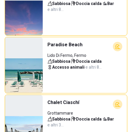
Sabbiosa
·
Doccia calda
·
Bar
·
e altri 8…
Paradise Beach
Lido Di Fermo, Fermo
Sabbiosa
·
Doccia calda
·
Accesso animali
·
e altri 8…
Chalet Ciaschí
Grottammare
Sabbiosa
·
Doccia calda
·
Bar
·
e altri 3…