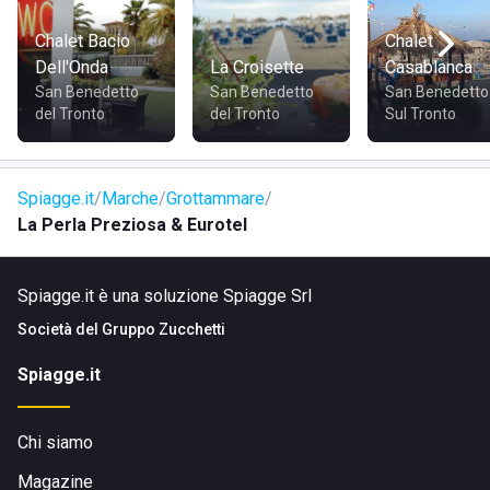
• Ambiente familiare e accogliente
• Possibilità di pranzare o cenare nella pineta del nostro
Chalet Bacio
Chalet
ristorante Tipicò
Dell'Onda
La Croisette
Casablanca
• Lungomare pedonale e pista ciclabile della Riviera delle
San Benedetto
San Benedetto
San Benedetto
Palme
del Tronto
del Tronto
Sul Tronto
• Ideale per famiglie, coppie e gruppi di amici
Spiagge.it
Marche
Grottammare
Dove si trova
La Perla Preziosa & Eurotel
Spiagge.it è una soluzione Spiagge Srl
La spiaggia Perla Preziosa si trova sul lungomare di
Grottammare, in provincia di Ascoli Piceno, lungo la
Società del
Gruppo Zucchetti
splendida Riviera delle Palme, a pochi minuti dal centro di
Spiagge.it
Grottammare e dal lungomare di San Benedetto del Tronto.
Chi siamo
Come raggiungere la spiaggia
Magazine