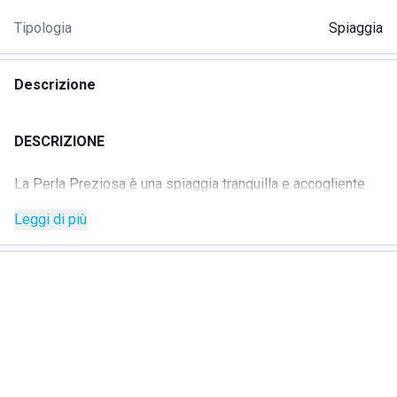
Tipologia
Spiaggia
Descrizione
DESCRIZIONE
La Perla Preziosa è una spiaggia tranquilla e accogliente
sul lungomare di Grottammare, nel cuore della Riviera delle
Leggi di più
Palme, ideale per chi cerca mare, relax e un ambiente
familiare. Gli ombrelloni ben distanziati garantiscono
comfort e tranquillità, permettendo di godersi il mare
Adriatico lontano dal caos.
La gestione familiare rende l’atmosfera semplice e
ospitale: famiglie, coppie e gruppi di amici possono
trascorrere piacevoli giornate di mare in un contesto curato
e rilassante, sempre accolti con il sorriso. Gli ombrelloni
sono prenotabili anche per chi non soggiorna nella struttura.