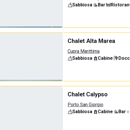
Sabbiosa
·
Bar
·
Ristoran
Chalet Alta Marea
Cupra Marittima
Sabbiosa
·
Cabine
·
Docci
Chalet Calypso
Porto San Giorgio
Sabbiosa
·
Cabine
·
Bar
·
e