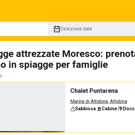
Seleziona date
gge attrezzate Moresco: prenot
no in spiagge per famiglie
ti
Chalet Puntarena
Marina di Altidona, Altidona
Sabbiosa
·
Cabine
·
Docci