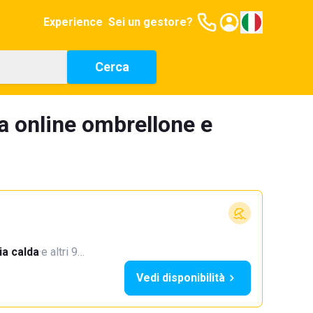
Experience
Sei un gestore?
Cerca
a online ombrellone e
a calda
·
e altri 9…
Vedi disponibilità