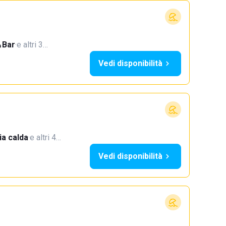
Bar
·
e altri 3…
Vedi disponibilità
a calda
·
e altri 4…
Vedi disponibilità