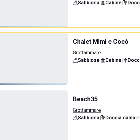
Sabbiosa
·
Cabine
·
Docci
Chalet Mimì e Cocò
Grottammare
Sabbiosa
·
Cabine
·
Docci
Beach35
Grottammare
Sabbiosa
·
Doccia calda
·
e