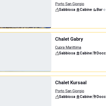
Porto San Giorgio
Sabbiosa
·
Cabine
·
Bar
·
e
Chalet Gabry
Cupra Marittima
Sabbiosa
·
Cabine
·
Docci
Chalet Kursaal
Porto San Giorgio
Sabbiosa
·
Cabine
·
Docci