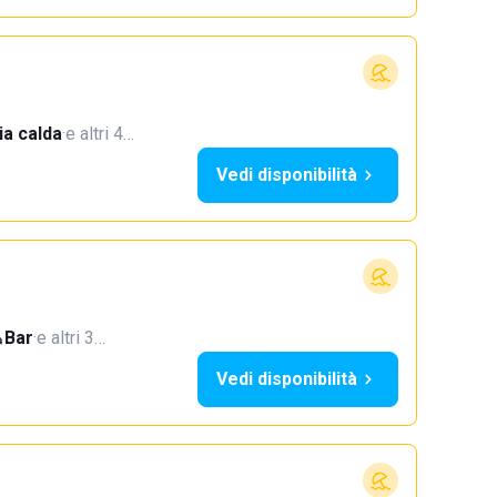
a calda
·
e altri 4…
Vedi disponibilità
Bar
·
e altri 3…
Vedi disponibilità