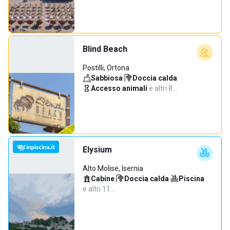
Blind Beach
Postilli, Ortona
Sabbiosa
·
Doccia calda
·
Accesso animali
·
e altri 8…
Elysium
Alto Molise, Isernia
Cabine
·
Doccia calda
·
Piscina
·
e altri 11…