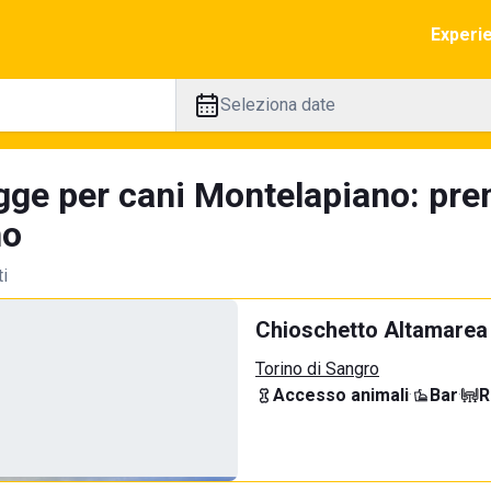
Experi
Seleziona date
gge per cani Montelapiano: pre
no
ti
Chioschetto Altamarea
Torino di Sangro
Accesso animali
·
Bar
·
R