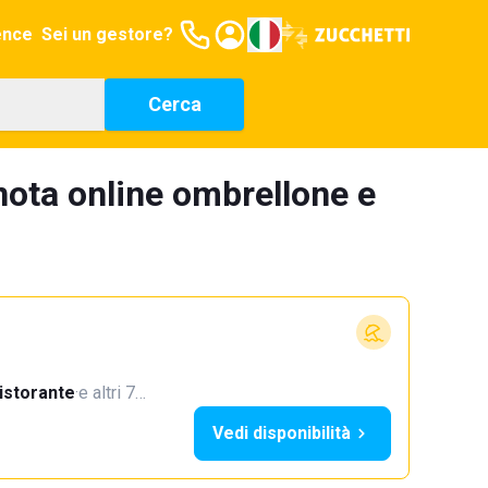
ence
Sei un gestore?
Cerca
nota online ombrellone e
istorante
·
e altri 7…
Vedi disponibilità