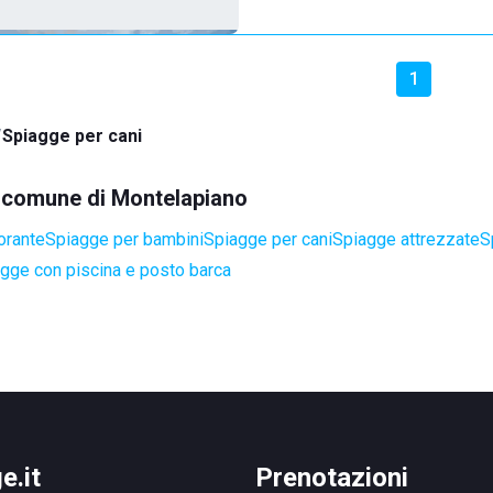
1
Spiagge per cani
el comune di Montelapiano
orante
Spiagge per bambini
Spiagge per cani
Spiagge attrezzate
S
gge con piscina e posto barca
e.it
Prenotazioni