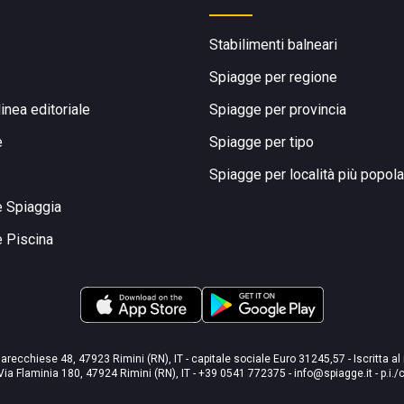
Stabilimenti balneari
Spiagge per regione
linea editoriale
Spiagge per provincia
e
Spiagge per tipo
Spiagge per località più popola
e Spiaggia
e Piscina
arecchiese 48, 47923 Rimini (RN), IT - capitale sociale Euro 31245,57 - Iscritta al
Via Flaminia 180, 47924 Rimini (RN), IT
-
+39 0541 772375
-
info@spiagge.it
- p.i