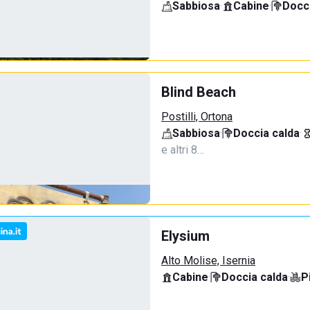
Sabbiosa
·
Cabine
·
Docci
Blind Beach
Postilli, Ortona
Sabbiosa
·
Doccia calda
·
e altri 8…
Elysium
Alto Molise, Isernia
Cabine
·
Doccia calda
·
P