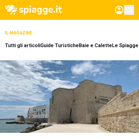
IL MAGAZINE
Tutti gli articoli
Guide Turistiche
Baie e Calette
Le Spiagge 