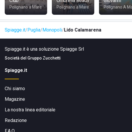
Club
Ombrella Beach
Giovanni
Polignano a Mare
Polignano a Mare
Polignano A M
Spiagge.it
Puglia
Monopoli
Lido Calamarena
Spiagge.it è una soluzione Spiagge Srl
Società del
Gruppo Zucchetti
Spiagge.it
Chi siamo
Magazine
La nostra linea editoriale
Redazione
F.A.Q.