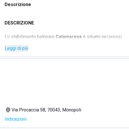
Descrizione
DESCRIZIONE
Lo stabilimento balneare
Calamarena
è situato nei pressi
di
Monopoli
, in Puglia, ed è considerato un luogo
Leggi di più
emblematico e simbolo del territorio. Immerso in una natura
primordiale e mozzafiato. La struttura accoglie i viaggiatori
in un ambiente suggestivo, apprezzato per la sua bellezza
naturale e per l'atmosfera ideale per chi desidera godere
appieno dei vantaggi offerti dalla costa pugliese.
SERVIZI
Scoglio
con comodo pontile per la discesa in mare
Via Procaccia 58, 70043, Monopoli
Ombrelloni e lettini
disposti lungo la costa
Indicazioni
Bar
situato nei pressi dello scoglio
Accesso animali
consentito