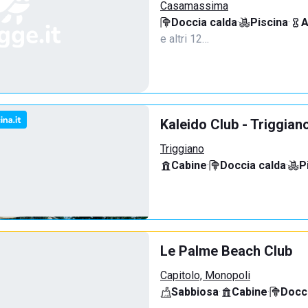
Casamassima
Doccia calda
·
Piscina
·
A
e altri 12…
Kaleido Club - Triggian
Triggiano
Cabine
·
Doccia calda
·
P
Le Palme Beach Club
Capitolo, Monopoli
Sabbiosa
·
Cabine
·
Docci