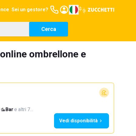
ence
Sei un gestore?
Cerca
 online ombrellone e
·
Bar
·
e altri 7…
Vedi disponibilità