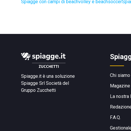
Spiagge con campi di beachvolley e beachsoccer
Spia
Spiagg
Chi siamo
Spiagge.it è una soluzione
Spiagge Srl
Società del
Magazine
Gruppo Zucchetti
La nostra 
Redazion
F.A.Q.
Gestional