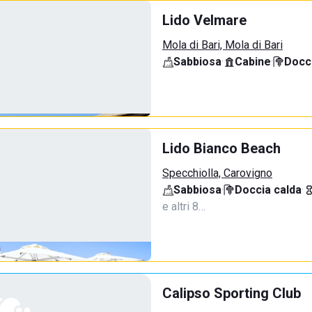
Lido Velmare
Mola di Bari, Mola di Bari
Sabbiosa
·
Cabine
·
Docci
Lido Bianco Beach
Specchiolla, Carovigno
Sabbiosa
·
Doccia calda
·
e altri 8…
Calipso Sporting Club