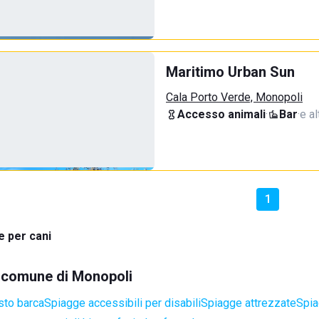
Maritimo Urban Sun
Cala Porto Verde, Monopoli
Accesso animali
·
Bar
·
e al
1
e per cani
el comune di Monopoli
sto barca
Spiagge accessibili per disabili
Spiagge attrezzate
Spia