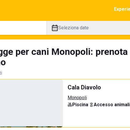
Experi
Seleziona date
gge per cani Monopoli: prenota
no
ti
Cala Diavolo
Monopoli
Piscina
·
Accesso animali