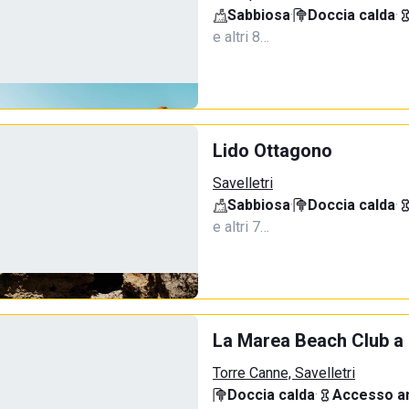
Sabbiosa
·
Doccia calda
·
e altri 8…
Lido Ottagono
Savelletri
Sabbiosa
·
Doccia calda
·
e altri 7…
La Marea Beach Club a 
Torre Canne, Savelletri
Doccia calda
·
Accesso an