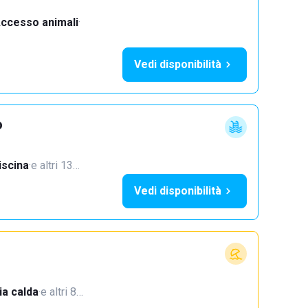
ccesso animali
·
Vedi disponibilità
o
iscina
·
e altri 13…
Vedi disponibilità
a calda
·
e altri 8…