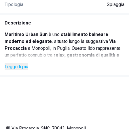
Tipologia
Spiaggia
Descrizione
Maritimo Urban Sun
è uno
stabilimento balneare
moderno ed elegante
, situato lungo la suggestiva
Via
Procaccia
a Monopoli, in Puglia. Questo lido rappresenta
un perfetto connubio tra
relax, gastronomia di qualità e
intrattenimento
, offrendo un'esperienza unica per
Leggi di più
famiglie, coppie e gruppi di amici.
La struttura si distingue per l'attenzione ai dettagli e per
un'atmosfera raffinata, ideale per chi desidera trascorrere
giornate al mare all'insegna del comfort e del divertimento.
Il personale, professionale e cordiale, è sempre pronto ad
accogliere gli ospiti con servizi di alta qualità.
SERVIZI OFFERTI
Via Procaccia, SNC, 70043, Monopoli